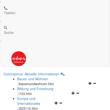
.
Telefon
.
Suche
.
Coronavirus: Aktuelle Informationen
Bauen und Wohnen
Navigationsm
.
/bauenundwohnen.htm
öffnen
Bildung und Forschung
Navigationsmenü
und
.
/133.htm
öffnen
schließen
Europa und
Navigationsmenü
und
Internationales
öffnen
schließen
.
/203110.htm