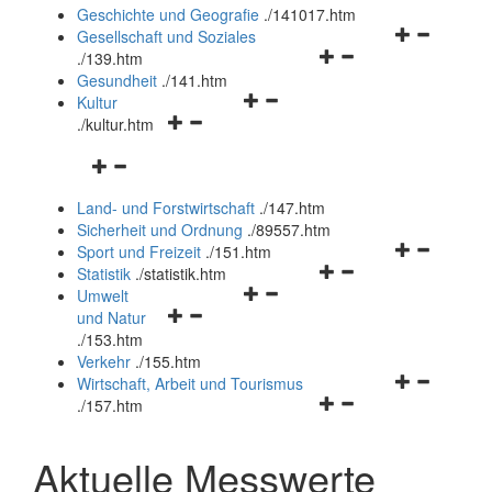
und
Geschichte und Geografie
.
/141017.htm
schließen
Navigationsm
Gesellschaft und Soziales
Navigationsmenü
öffnen
.
/139.htm
öffnen
und
Gesundheit
.
/141.htm
Navigationsmenü
und
schließen
Kultur
Navigationsmenü
öffnen
schließen
.
/kultur.htm
öffnen
und
Navigationsmenü
und
schließen
öffnen
schließen
Land- und Forstwirtschaft
.
/147.htm
und
Sicherheit und Ordnung
.
/89557.htm
schließen
Navigationsm
Sport und Freizeit
.
/151.htm
Navigationsmenü
öffnen
Statistik
.
/statistik.htm
Navigationsmenü
öffnen
und
Umwelt
Navigationsmenü
öffnen
und
schließen
und Natur
öffnen
und
schließen
.
/153.htm
und
schließen
Verkehr
.
/155.htm
schließen
Navigationsm
Wirtschaft, Arbeit und Tourismus
Navigationsmenü
öffnen
.
/157.htm
öffnen
und
und
schließen
Aktuelle Messwerte
schließen