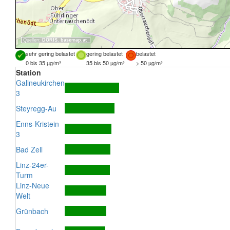
Quellen:
DORIS
,
basemap.at
sehr gering belastet
gering belastet
belastet
0 bis 35 µg/m³
35 bis 50 µg/m³
> 50 µg/m³
Station
Gallneukirchen
3
Steyregg-Au
Enns-Kristein
3
Bad Zell
Linz-24er-
Turm
Linz-Neue
Welt
Grünbach