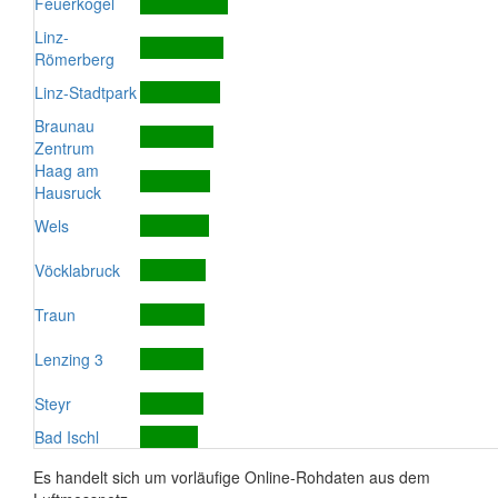
Feuerkogel
Linz-
Römerberg
Linz-Stadtpark
Braunau
Zentrum
Haag am
Hausruck
Wels
Vöcklabruck
Traun
Lenzing 3
Steyr
Bad Ischl
Es handelt sich um vorläufige Online-Rohdaten aus dem