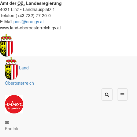
Amt der
Oö.
Landesregierung
4021 Linz • Landhausplatz 1
Telefon (+43 732) 77 20-0
E-Mail
post@ooe.gv.at
www.land-oberoesterreich.gv.at
Land
Oberösterreich
Kontakt