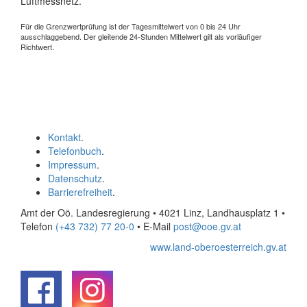
Luftmessnetz.
Für die Grenzwertprüfung ist der Tagesmittelwert von 0 bis 24 Uhr
ausschlaggebend. Der gleitende 24-Stunden Mittelwert gilt als vorläufiger
Richtwert.
Kontakt
.
Telefonbuch
.
Impressum
.
Datenschutz
.
Barrierefreiheit
.
Amt der Oö. Landesregierung • 4021 Linz, Landhausplatz 1
•
Telefon
(+43 732) 77 20-0
• E-Mail
post@ooe.gv.at
www.land-oberoesterreich.gv.at