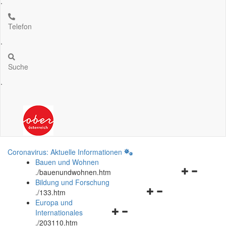
.
Telefon
.
Suche
.
Coronavirus: Aktuelle Informationen
Bauen und Wohnen
Navigationsm
.
/bauenundwohnen.htm
öffnen
Bildung und Forschung
Navigationsmenü
und
.
/133.htm
öffnen
schließen
Europa und
Navigationsmenü
und
Internationales
öffnen
schließen
.
/203110.htm