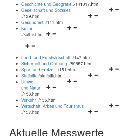
und
Geschichte und Geografie
.
/141017.htm
schließen
Navigationsm
Gesellschaft und Soziales
Navigationsmenü
öffnen
.
/139.htm
öffnen
und
Gesundheit
.
/141.htm
Navigationsmenü
und
schließen
Kultur
Navigationsmenü
öffnen
schließen
.
/kultur.htm
öffnen
und
Navigationsmenü
und
schließen
öffnen
schließen
Land- und Forstwirtschaft
.
/147.htm
und
Sicherheit und Ordnung
.
/89557.htm
schließen
Navigationsm
Sport und Freizeit
.
/151.htm
Navigationsmenü
öffnen
Statistik
.
/statistik.htm
Navigationsmenü
öffnen
und
Umwelt
Navigationsmenü
öffnen
und
schließen
und Natur
öffnen
und
schließen
.
/153.htm
und
schließen
Verkehr
.
/155.htm
schließen
Navigationsm
Wirtschaft, Arbeit und Tourismus
Navigationsmenü
öffnen
.
/157.htm
öffnen
und
und
schließen
Aktuelle Messwerte
schließen