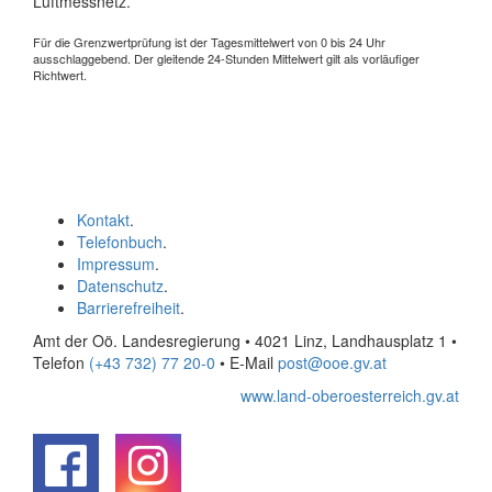
Luftmessnetz.
Für die Grenzwertprüfung ist der Tagesmittelwert von 0 bis 24 Uhr
ausschlaggebend. Der gleitende 24-Stunden Mittelwert gilt als vorläufiger
Richtwert.
Kontakt
.
Telefonbuch
.
Impressum
.
Datenschutz
.
Barrierefreiheit
.
Amt der Oö. Landesregierung • 4021 Linz, Landhausplatz 1
•
Telefon
(+43 732) 77 20-0
• E-Mail
post@ooe.gv.at
www.land-oberoesterreich.gv.at