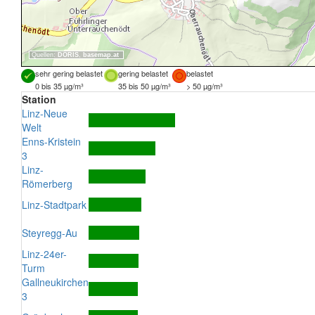
Quellen:
DORIS
,
basemap.at
sehr gering belastet
gering belastet
belastet
0 bis 35 µg/m³
35 bis 50 µg/m³
> 50 µg/m³
Station
Linz-Neue
Welt
Enns-Kristein
3
Linz-
Römerberg
Linz-Stadtpark
Steyregg-Au
Linz-24er-
Turm
Gallneukirchen
3