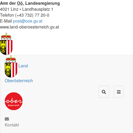
Amt der
Oö.
Landesregierung
4021 Linz • Landhausplatz 1
Telefon (+43 732) 77 20-0
E-Mail
post@ooe.gv.at
www.land-oberoesterreich.gv.at
Land
Oberösterreich
Kontakt