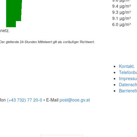
9.4 µg/m³
9.3 µg/m³
9.1 µg/m³
6.0 µg/m³
netz.
 gleitende 24-Stunden Mittelwert gilt als vorläufiger Richtwert.
Kontakt
.
Telefonb
Impress
Datensch
Barrierefr
efon
(+43 732) 77 20-0
• E-Mail
post@ooe.gv.at