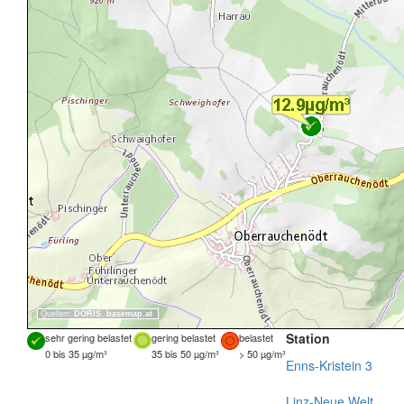
Quellen:
DORIS
,
basemap.at
Station
sehr gering belastet
gering belastet
belastet
0 bis 35 µg/m³
35 bis 50 µg/m³
> 50 µg/m³
Enns-Kristein 3
Linz-Neue Welt