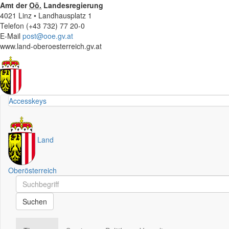
Amt der
Oö.
Landesregierung
4021 Linz • Landhausplatz 1
Telefon (+43 732) 77 20-0
E-Mail
post@ooe.gv.at
www.land-oberoesterreich.gv.at
Accesskeys
Land
Oberösterreich
Schnellsuche
Schnellsuche
Suchen