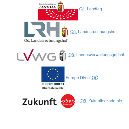
Oö.
Landtag
.
Oö.
Landesrechnungshof
.
Oö.
Landesverwaltungsgericht
.
Europe Direct
OÖ
.
Oö.
Zukunftsakademie
.