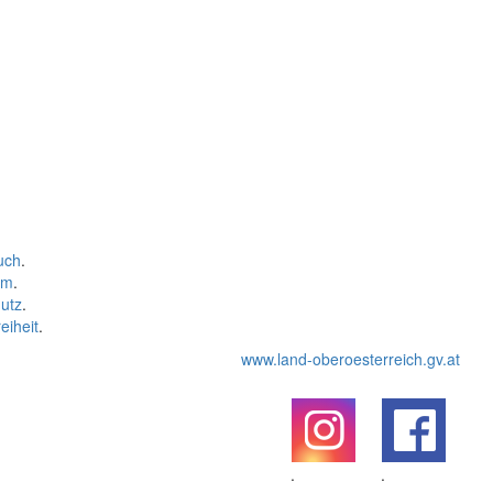
uch
.
um
.
utz
.
eiheit
.
www.land-oberoesterreich.gv.at
.
.