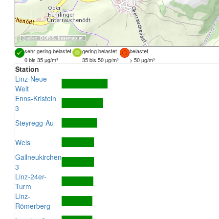
Quellen:
DORIS
,
basemap.at
sehr gering belastet
gering belastet
belastet
0 bis 35 µg/m³
35 bis 50 µg/m³
> 50 µg/m³
Station
Linz-Neue
Welt
Enns-Kristein
3
Steyregg-Au
Wels
Gallneukirchen
3
Linz-24er-
Turm
Linz-
Römerberg