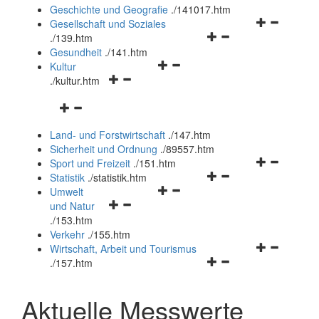
und
Geschichte und Geografie
.
/141017.htm
schließen
Navigationsm
Gesellschaft und Soziales
Navigationsmenü
öffnen
.
/139.htm
öffnen
und
Gesundheit
.
/141.htm
Navigationsmenü
und
schließen
Kultur
Navigationsmenü
öffnen
schließen
.
/kultur.htm
öffnen
und
Navigationsmenü
und
schließen
öffnen
schließen
Land- und Forstwirtschaft
.
/147.htm
und
Sicherheit und Ordnung
.
/89557.htm
schließen
Navigationsm
Sport und Freizeit
.
/151.htm
Navigationsmenü
öffnen
Statistik
.
/statistik.htm
Navigationsmenü
öffnen
und
Umwelt
Navigationsmenü
öffnen
und
schließen
und Natur
öffnen
und
schließen
.
/153.htm
und
schließen
Verkehr
.
/155.htm
schließen
Navigationsm
Wirtschaft, Arbeit und Tourismus
Navigationsmenü
öffnen
.
/157.htm
öffnen
und
und
schließen
Aktuelle Messwerte
schließen