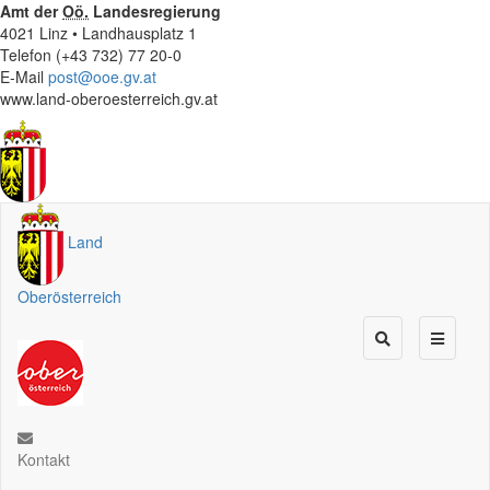
Amt der
Oö.
Landesregierung
4021 Linz • Landhausplatz 1
Telefon (+43 732) 77 20-0
E-Mail
post@ooe.gv.at
www.land-oberoesterreich.gv.at
Land
Oberösterreich
Kontakt