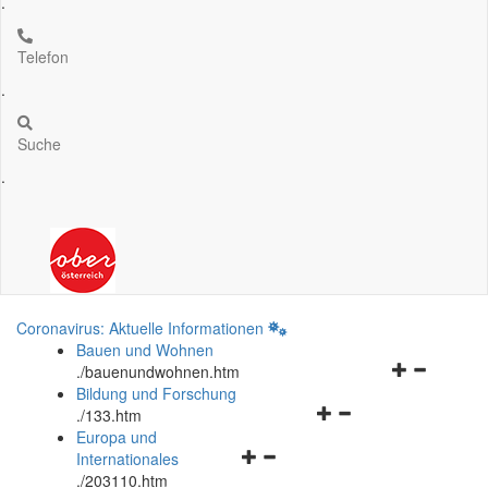
.
Telefon
.
Suche
.
Coronavirus: Aktuelle Informationen
Bauen und Wohnen
Navigationsm
.
/bauenundwohnen.htm
öffnen
Bildung und Forschung
Navigationsmenü
und
.
/133.htm
öffnen
schließen
Europa und
Navigationsmenü
und
Internationales
öffnen
schließen
.
/203110.htm