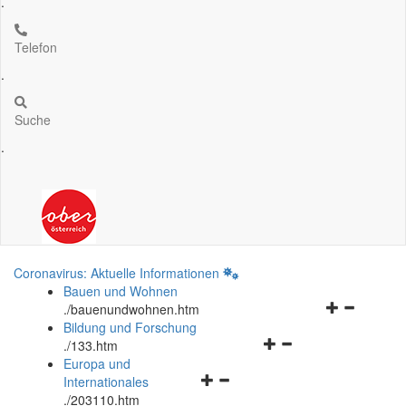
.
Telefon
.
Suche
.
Coronavirus: Aktuelle Informationen
Bauen und Wohnen
Navigationsm
.
/bauenundwohnen.htm
öffnen
Bildung und Forschung
Navigationsmenü
und
.
/133.htm
öffnen
schließen
Europa und
Navigationsmenü
und
Internationales
öffnen
schließen
.
/203110.htm