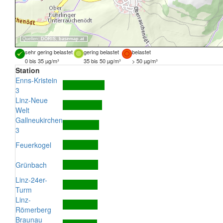
Quellen:
DORIS
,
basemap.at
sehr gering belastet
gering belastet
belastet
0 bis 35 µg/m³
35 bis 50 µg/m³
> 50 µg/m³
Station
Enns-Kristein
3
Linz-Neue
Welt
Gallneukirchen
3
Feuerkogel
Grünbach
Linz-24er-
Turm
Linz-
Römerberg
Braunau