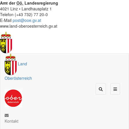
Amt der
Oö.
Landesregierung
4021 Linz • Landhausplatz 1
Telefon (+43 732) 77 20-0
E-Mail
post@ooe.gv.at
www.land-oberoesterreich.gv.at
Land
Oberösterreich
Kontakt