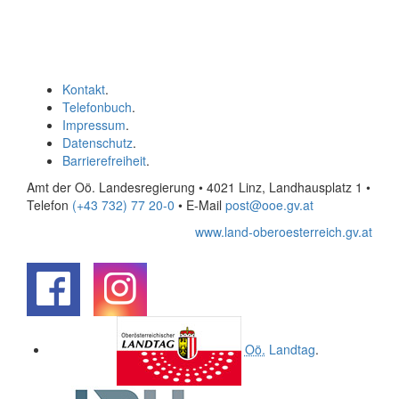
Kontakt
.
Telefonbuch
.
Impressum
.
Datenschutz
.
Barrierefreiheit
.
Amt der Oö. Landesregierung • 4021 Linz, Landhausplatz 1
•
Telefon
(+43 732) 77 20-0
• E-Mail
post@ooe.gv.at
www.land-oberoesterreich.gv.at
.
.
Oö.
Landtag
.