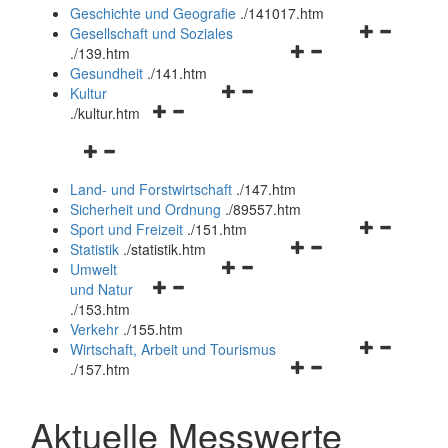
und
Geschichte und Geografie
.
/141017.htm
schließen
Navigationsm
Gesellschaft und Soziales
Navigationsmenü
öffnen
.
/139.htm
öffnen
und
Gesundheit
.
/141.htm
Navigationsmenü
und
schließen
Kultur
Navigationsmenü
öffnen
schließen
.
/kultur.htm
öffnen
und
Navigationsmenü
und
schließen
öffnen
schließen
Land- und Forstwirtschaft
.
/147.htm
und
Sicherheit und Ordnung
.
/89557.htm
schließen
Navigationsm
Sport und Freizeit
.
/151.htm
Navigationsmenü
öffnen
Statistik
.
/statistik.htm
Navigationsmenü
öffnen
und
Umwelt
Navigationsmenü
öffnen
und
schließen
und Natur
öffnen
und
schließen
.
/153.htm
und
schließen
Verkehr
.
/155.htm
schließen
Navigationsm
Wirtschaft, Arbeit und Tourismus
Navigationsmenü
öffnen
.
/157.htm
öffnen
und
und
schließen
Aktuelle Messwerte
schließen