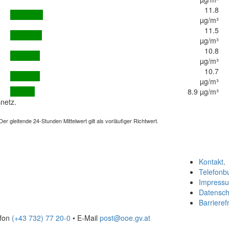
11.8
µg/m³
11.5
µg/m³
10.8
µg/m³
10.7
µg/m³
8.9 µg/m³
netz.
 gleitende 24-Stunden Mittelwert gilt als vorläufiger Richtwert.
Kontakt
.
Telefonb
Impress
Datensch
Barrierefr
efon
(+43 732) 77 20-0
• E-Mail
post@ooe.gv.at