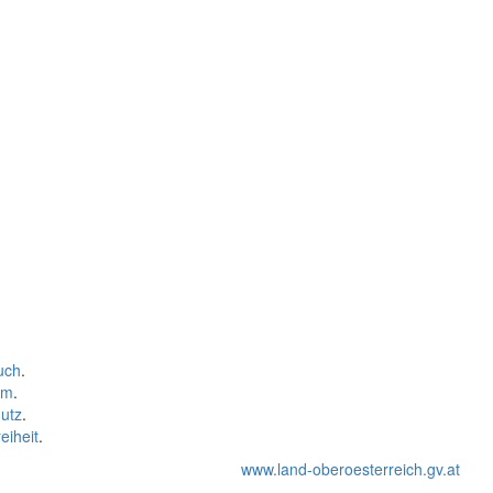
uch
.
um
.
utz
.
eiheit
.
www.land-oberoesterreich.gv.at