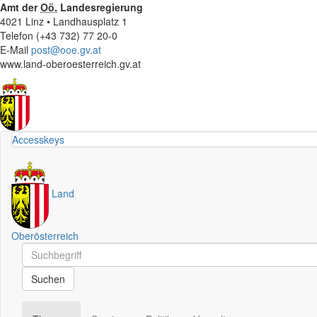
Amt der
Oö.
Landesregierung
4021 Linz • Landhausplatz 1
Telefon (+43 732) 77 20-0
E-Mail
post@ooe.gv.at
www.land-oberoesterreich.gv.at
Accesskeys
Land
Oberösterreich
Schnellsuche
Schnellsuche
Suchen