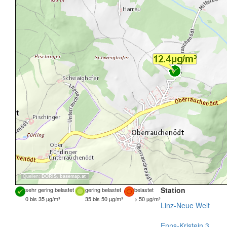
Quellen:
DORIS
,
basemap.at
Station
sehr gering belastet
gering belastet
belastet
0 bis 35 µg/m³
35 bis 50 µg/m³
> 50 µg/m³
Linz-Neue Welt
Enns-Kristein 3