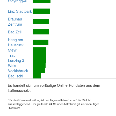
Steyregg-Au
Linz-Stadtpark
Braunau
Zentrum
Bad Zell
Haag am
Hausruck
Steyr
Traun
Lenzing 3
Wels
Vöcklabruck
Bad Ischl
Es handelt sich um vorläufige Online-Rohdaten aus dem
Luftmessnetz.
Für die Grenzwertprüfung ist der Tagesmittelwert von 0 bis 24 Uhr
ausschlaggebend. Der gleitende 24-Stunden Mittelwert gilt als vorläufiger
Richtwert.