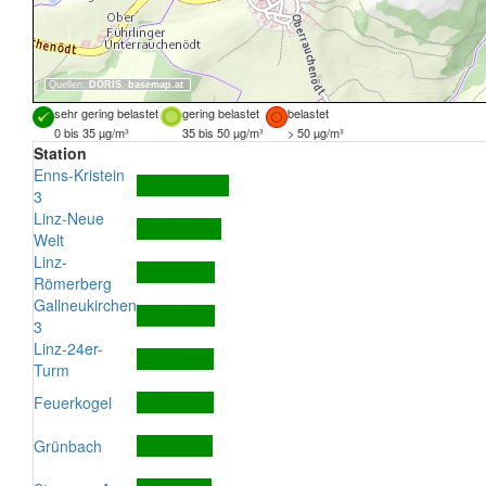
Quellen:
DORIS
,
basemap.at
sehr gering belastet
gering belastet
belastet
0 bis 35 µg/m³
35 bis 50 µg/m³
> 50 µg/m³
Station
Enns-Kristein
3
Linz-Neue
Welt
Linz-
Römerberg
Gallneukirchen
3
Linz-24er-
Turm
Feuerkogel
Grünbach