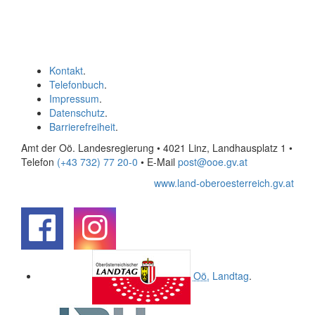
Kontakt
.
Telefonbuch
.
Impressum
.
Datenschutz
.
Barrierefreiheit
.
Amt der Oö. Landesregierung • 4021 Linz, Landhausplatz 1
•
Telefon
(+43 732) 77 20-0
• E-Mail
post@ooe.gv.at
www.land-oberoesterreich.gv.at
.
.
Oö.
Landtag
.