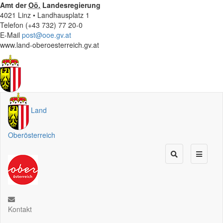
Amt der
Oö.
Landesregierung
4021 Linz • Landhausplatz 1
Telefon (+43 732) 77 20-0
E-Mail
post@ooe.gv.at
www.land-oberoesterreich.gv.at
Land
Oberösterreich
Kontakt