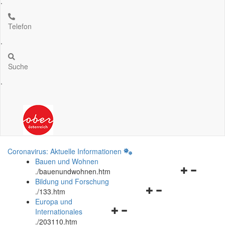
.
Telefon
.
Suche
.
Coronavirus: Aktuelle Informationen
Bauen und Wohnen
Navigationsm
.
/bauenundwohnen.htm
öffnen
Bildung und Forschung
Navigationsmenü
und
.
/133.htm
öffnen
schließen
Europa und
Navigationsmenü
und
Internationales
öffnen
schließen
.
/203110.htm