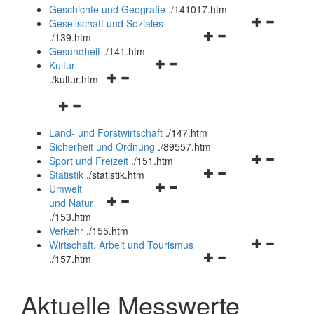
und
Geschichte und Geografie
.
/141017.htm
schließen
Navigationsm
Gesellschaft und Soziales
Navigationsmenü
öffnen
.
/139.htm
öffnen
und
Gesundheit
.
/141.htm
Navigationsmenü
und
schließen
Kultur
Navigationsmenü
öffnen
schließen
.
/kultur.htm
öffnen
und
Navigationsmenü
und
schließen
öffnen
schließen
Land- und Forstwirtschaft
.
/147.htm
und
Sicherheit und Ordnung
.
/89557.htm
schließen
Navigationsm
Sport und Freizeit
.
/151.htm
Navigationsmenü
öffnen
Statistik
.
/statistik.htm
Navigationsmenü
öffnen
und
Umwelt
Navigationsmenü
öffnen
und
schließen
und Natur
öffnen
und
schließen
.
/153.htm
und
schließen
Verkehr
.
/155.htm
schließen
Navigationsm
Wirtschaft, Arbeit und Tourismus
Navigationsmenü
öffnen
.
/157.htm
öffnen
und
und
schließen
Aktuelle Messwerte
schließen