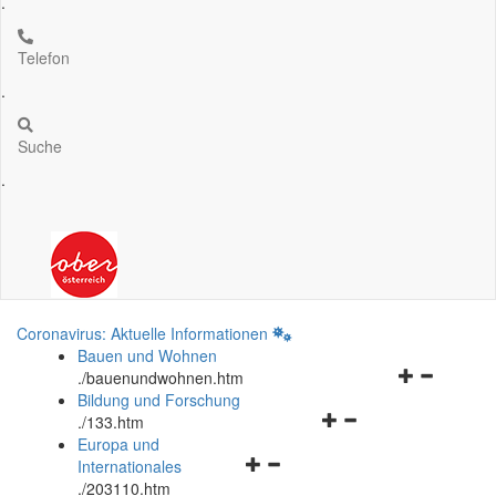
.
Telefon
.
Suche
.
Coronavirus: Aktuelle Informationen
Bauen und Wohnen
Navigationsm
.
/bauenundwohnen.htm
öffnen
Bildung und Forschung
Navigationsmenü
und
.
/133.htm
öffnen
schließen
Europa und
Navigationsmenü
und
Internationales
öffnen
schließen
.
/203110.htm