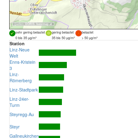
Quellen:
DORIS
,
basemap.at
sehr gering belastet
gering belastet
belastet
0 bis 35 µg/m³
35 bis 50 µg/m³
> 50 µg/m³
Station
Linz-Neue
Welt
Enns-Kristein
3
Linz-
Römerberg
Linz-Stadtpark
Linz-24er-
Turm
Steyregg-Au
Steyr
Gallneukirchen