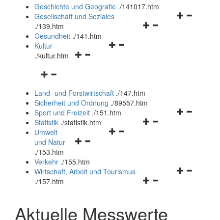
und
Geschichte und Geografie
.
/141017.htm
schließen
Navigationsm
Gesellschaft und Soziales
Navigationsmenü
öffnen
.
/139.htm
öffnen
und
Gesundheit
.
/141.htm
Navigationsmenü
und
schließen
Kultur
Navigationsmenü
öffnen
schließen
.
/kultur.htm
öffnen
und
Navigationsmenü
und
schließen
öffnen
schließen
Land- und Forstwirtschaft
.
/147.htm
und
Sicherheit und Ordnung
.
/89557.htm
schließen
Navigationsm
Sport und Freizeit
.
/151.htm
Navigationsmenü
öffnen
Statistik
.
/statistik.htm
Navigationsmenü
öffnen
und
Umwelt
Navigationsmenü
öffnen
und
schließen
und Natur
öffnen
und
schließen
.
/153.htm
und
schließen
Verkehr
.
/155.htm
schließen
Navigationsm
Wirtschaft, Arbeit und Tourismus
Navigationsmenü
öffnen
.
/157.htm
öffnen
und
und
schließen
Aktuelle Messwerte
schließen