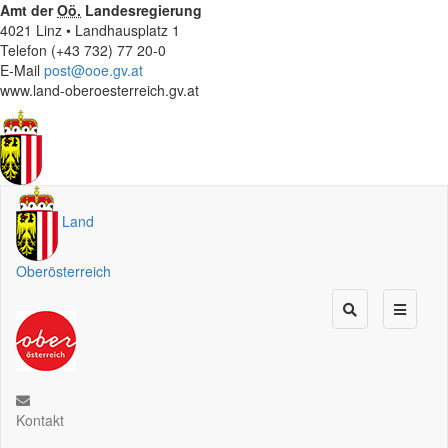
Amt der
Oö.
Landesregierung
4021 Linz • Landhausplatz 1
Telefon (+43 732) 77 20-0
E-Mail
post@ooe.gv.at
www.land-oberoesterreich.gv.at
Land
Oberösterreich
Kontakt