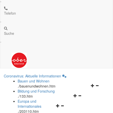
.
Telefon
.
Suche
.
Coronavirus: Aktuelle Informationen
Bauen und Wohnen
Navigationsm
.
/bauenundwohnen.htm
öffnen
Bildung und Forschung
Navigationsmenü
und
.
/133.htm
öffnen
schließen
Europa und
Navigationsmenü
und
Internationales
öffnen
schließen
.
/203110.htm