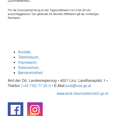
Luftmessnetz.
Für die Grenzwertprüfung ist der Tagesmittelwert von 0 bis 24 Uhr
ausschlaggebend. Der gleitende 24-Stunden Mittelwert gilt als vorläufiger
Richtwert.
Kontakt
.
Telefonbuch
.
Impressum
.
Datenschutz
.
Barrierefreiheit
.
Amt der Oö. Landesregierung • 4021 Linz, Landhausplatz 1
•
Telefon
(+43 732) 77 20-0
• E-Mail
post@ooe.gv.at
www.land-oberoesterreich.gv.at