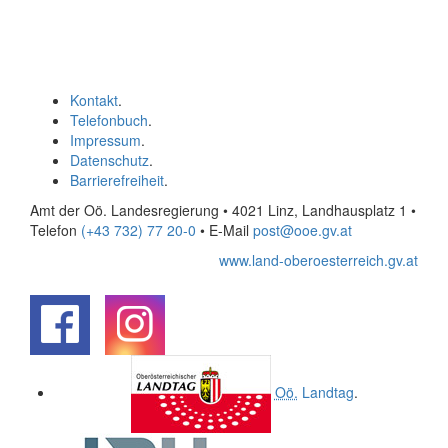
Kontakt
.
Telefonbuch
.
Impressum
.
Datenschutz
.
Barrierefreiheit
.
Amt der Oö. Landesregierung • 4021 Linz, Landhausplatz 1
•
Telefon
(+43 732) 77 20-0
• E-Mail
post@ooe.gv.at
www.land-oberoesterreich.gv.at
.
.
Oö.
Landtag
.