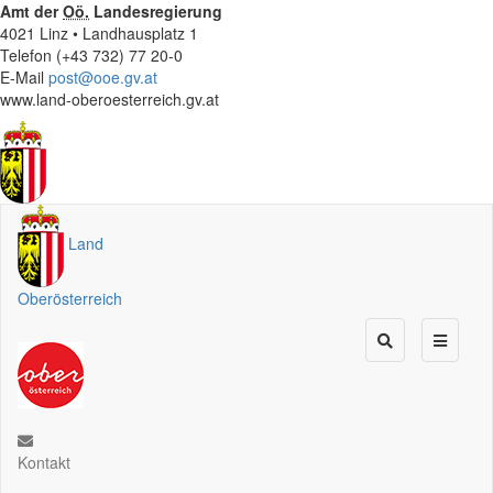
Amt der
Oö.
Landesregierung
4021 Linz • Landhausplatz 1
Telefon (+43 732) 77 20-0
E-Mail
post@ooe.gv.at
www.land-oberoesterreich.gv.at
Land
Oberösterreich
Kontakt