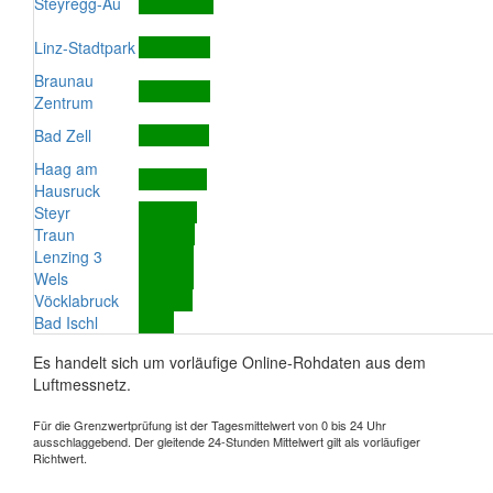
Steyregg-Au
Linz-Stadtpark
Braunau
Zentrum
Bad Zell
Haag am
Hausruck
Steyr
Traun
Lenzing 3
Wels
Vöcklabruck
Bad Ischl
Es handelt sich um vorläufige Online-Rohdaten aus dem
Luftmessnetz.
Für die Grenzwertprüfung ist der Tagesmittelwert von 0 bis 24 Uhr
ausschlaggebend. Der gleitende 24-Stunden Mittelwert gilt als vorläufiger
Richtwert.