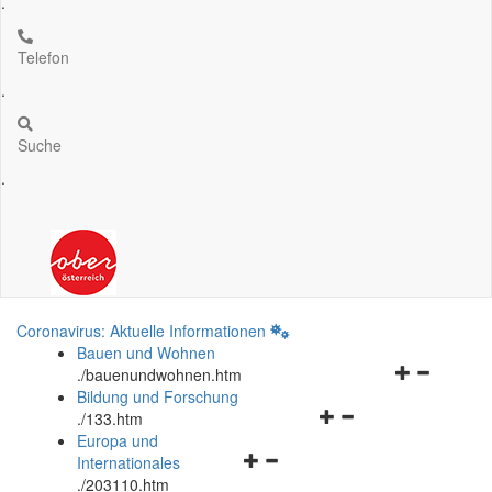
.
Telefon
.
Suche
.
Coronavirus: Aktuelle Informationen
Bauen und Wohnen
Navigationsm
.
/bauenundwohnen.htm
öffnen
Bildung und Forschung
Navigationsmenü
und
.
/133.htm
öffnen
schließen
Europa und
Navigationsmenü
und
Internationales
öffnen
schließen
.
/203110.htm