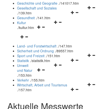
und
Geschichte und Geografie
.
/141017.htm
schließen
Navigationsm
Gesellschaft und Soziales
Navigationsmenü
öffnen
.
/139.htm
öffnen
und
Gesundheit
.
/141.htm
Navigationsmenü
und
schließen
Kultur
Navigationsmenü
öffnen
schließen
.
/kultur.htm
öffnen
und
Navigationsmenü
und
schließen
öffnen
schließen
Land- und Forstwirtschaft
.
/147.htm
und
Sicherheit und Ordnung
.
/89557.htm
schließen
Navigationsm
Sport und Freizeit
.
/151.htm
Navigationsmenü
öffnen
Statistik
.
/statistik.htm
Navigationsmenü
öffnen
und
Umwelt
Navigationsmenü
öffnen
und
schließen
und Natur
öffnen
und
schließen
.
/153.htm
und
schließen
Verkehr
.
/155.htm
schließen
Navigationsm
Wirtschaft, Arbeit und Tourismus
Navigationsmenü
öffnen
.
/157.htm
öffnen
und
und
schließen
Aktuelle Messwerte
schließen