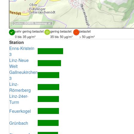
Quellen:
DORIS
,
basemap.at
sehr gering belastet
gering belastet
belastet
0 bis 35 µg/m³
35 bis 50 µg/m³
> 50 µg/m³
Station
Enns-Kristein
3
Linz-Neue
Welt
Gallneukirchen
3
Linz-
Römerberg
Linz-24er-
Turm
Feuerkogel
Grünbach