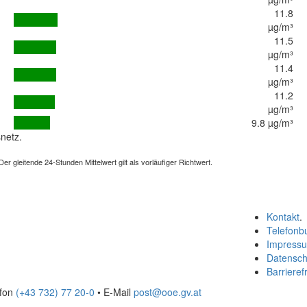
11.8
µg/m³
11.5
µg/m³
11.4
µg/m³
11.2
µg/m³
9.8 µg/m³
netz.
 gleitende 24-Stunden Mittelwert gilt als vorläufiger Richtwert.
Kontakt
.
Telefonb
Impress
Datensch
Barrierefr
efon
(+43 732) 77 20-0
• E-Mail
post@ooe.gv.at