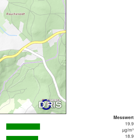
Messwert
19.9
µg/m³
18.9