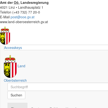
Amt der
Oö.
Landesregierung
4021 Linz • Landhausplatz 1
Telefon (+43 732) 77 20-0
E-Mail
post@ooe.gv.at
www.land-oberoesterreich.gv.at
Accesskeys
Land
Oberösterreich
Schnellsuche
Schnellsuche
Suchen