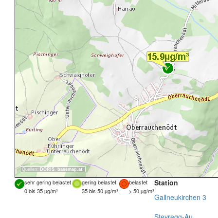
Quellen:
DORIS
,
basemap.at
Station
sehr gering belastet
gering belastet
belastet
0 bis 35 µg/m³
35 bis 50 µg/m³
> 50 µg/m³
Gallneukirchen 3
Steyregg-Au