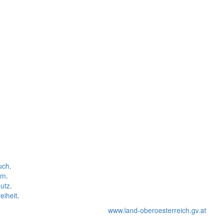
uch
.
um
.
utz
.
eiheit
.
www.land-oberoesterreich.gv.at