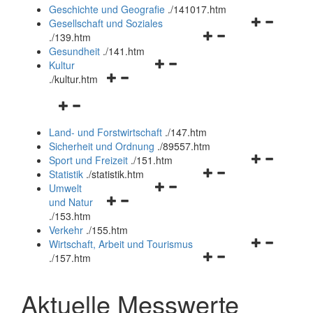
und
Geschichte und Geografie
.
/141017.htm
schließen
Navigationsm
Gesellschaft und Soziales
Navigationsmenü
öffnen
.
/139.htm
öffnen
und
Gesundheit
.
/141.htm
Navigationsmenü
und
schließen
Kultur
Navigationsmenü
öffnen
schließen
.
/kultur.htm
öffnen
und
Navigationsmenü
und
schließen
öffnen
schließen
Land- und Forstwirtschaft
.
/147.htm
und
Sicherheit und Ordnung
.
/89557.htm
schließen
Navigationsm
Sport und Freizeit
.
/151.htm
Navigationsmenü
öffnen
Statistik
.
/statistik.htm
Navigationsmenü
öffnen
und
Umwelt
Navigationsmenü
öffnen
und
schließen
und Natur
öffnen
und
schließen
.
/153.htm
und
schließen
Verkehr
.
/155.htm
schließen
Navigationsm
Wirtschaft, Arbeit und Tourismus
Navigationsmenü
öffnen
.
/157.htm
öffnen
und
und
schließen
Aktuelle Messwerte
schließen