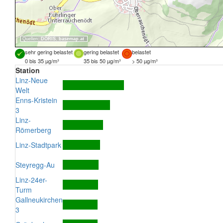
Quellen:
DORIS
,
basemap.at
sehr gering belastet
gering belastet
belastet
0 bis 35 µg/m³
35 bis 50 µg/m³
> 50 µg/m³
Station
Linz-Neue
Welt
Enns-Kristein
3
Linz-
Römerberg
Linz-Stadtpark
Steyregg-Au
Linz-24er-
Turm
Gallneukirchen
3