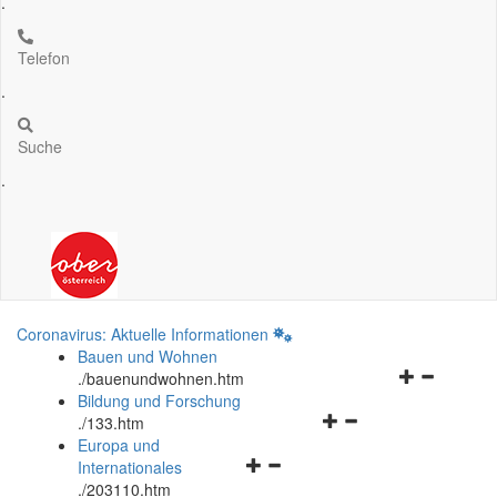
.
Telefon
.
Suche
.
Coronavirus: Aktuelle Informationen
Bauen und Wohnen
Navigationsm
.
/bauenundwohnen.htm
öffnen
Bildung und Forschung
Navigationsmenü
und
.
/133.htm
öffnen
schließen
Europa und
Navigationsmenü
und
Internationales
öffnen
schließen
.
/203110.htm