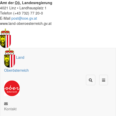
Amt der
Oö.
Landesregierung
4021 Linz • Landhausplatz 1
Telefon (+43 732) 77 20-0
E-Mail
post@ooe.gv.at
www.land-oberoesterreich.gv.at
Land
Oberösterreich
Kontakt