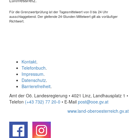
Luftmessnetz.
Für die Grenzwertprüfung ist der Tagesmittelwert von 0 bis 24 Uhr
ausschlaggebend. Der gleitende 24-Stunden Mittelwert gilt als vorläufiger
Richtwert.
Kontakt
.
Telefonbuch
.
Impressum
.
Datenschutz
.
Barrierefreiheit
.
Amt der Oö. Landesregierung • 4021 Linz, Landhausplatz 1
•
Telefon
(+43 732) 77 20-0
• E-Mail
post@ooe.gv.at
www.land-oberoesterreich.gv.at