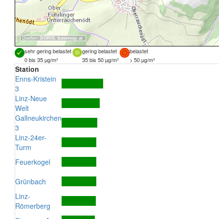
Quellen:
DORIS
,
basemap.at
sehr gering belastet
gering belastet
belastet
0 bis 35 µg/m³
35 bis 50 µg/m³
> 50 µg/m³
Station
Enns-Kristein
3
Linz-Neue
Welt
Gallneukirchen
3
Linz-24er-
Turm
Feuerkogel
Grünbach
Linz-
Römerberg