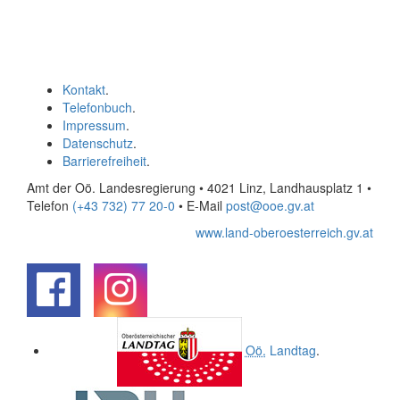
Kontakt
.
Telefonbuch
.
Impressum
.
Datenschutz
.
Barrierefreiheit
.
Amt der Oö. Landesregierung • 4021 Linz, Landhausplatz 1
•
Telefon
(+43 732) 77 20-0
• E-Mail
post@ooe.gv.at
www.land-oberoesterreich.gv.at
.
.
Oö.
Landtag
.