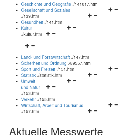
und
Geschichte und Geografie
.
/141017.htm
schließen
Navigationsm
Gesellschaft und Soziales
Navigationsmenü
öffnen
.
/139.htm
öffnen
und
Gesundheit
.
/141.htm
Navigationsmenü
und
schließen
Kultur
Navigationsmenü
öffnen
schließen
.
/kultur.htm
öffnen
und
Navigationsmenü
und
schließen
öffnen
schließen
Land- und Forstwirtschaft
.
/147.htm
und
Sicherheit und Ordnung
.
/89557.htm
schließen
Navigationsm
Sport und Freizeit
.
/151.htm
Navigationsmenü
öffnen
Statistik
.
/statistik.htm
Navigationsmenü
öffnen
und
Umwelt
Navigationsmenü
öffnen
und
schließen
und Natur
öffnen
und
schließen
.
/153.htm
und
schließen
Verkehr
.
/155.htm
schließen
Navigationsm
Wirtschaft, Arbeit und Tourismus
Navigationsmenü
öffnen
.
/157.htm
öffnen
und
und
schließen
Aktuelle Messwerte
schließen