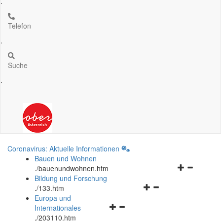
.
Telefon
.
Suche
.
Coronavirus: Aktuelle Informationen
Bauen und Wohnen
Navigationsm
.
/bauenundwohnen.htm
öffnen
Bildung und Forschung
Navigationsmenü
und
.
/133.htm
öffnen
schließen
Europa und
Navigationsmenü
und
Internationales
öffnen
schließen
.
/203110.htm