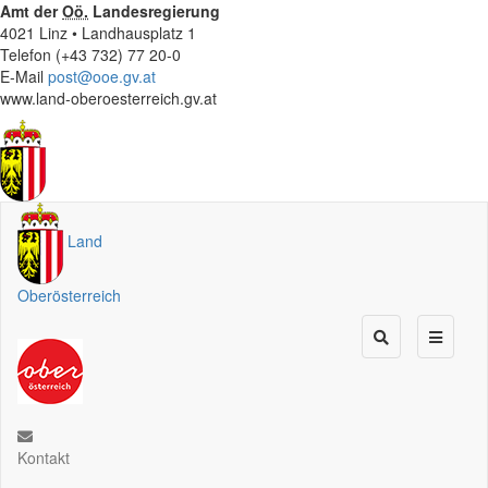
Amt der
Oö.
Landesregierung
4021 Linz • Landhausplatz 1
Telefon (+43 732) 77 20-0
E-Mail
post@ooe.gv.at
www.land-oberoesterreich.gv.at
Land
Oberösterreich
Kontakt