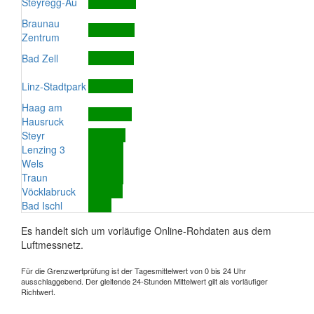
Steyregg-Au
Braunau
Zentrum
Bad Zell
Linz-Stadtpark
Haag am
Hausruck
Steyr
Lenzing 3
Wels
Traun
Vöcklabruck
Bad Ischl
Es handelt sich um vorläufige Online-Rohdaten aus dem
Luftmessnetz.
Für die Grenzwertprüfung ist der Tagesmittelwert von 0 bis 24 Uhr
ausschlaggebend. Der gleitende 24-Stunden Mittelwert gilt als vorläufiger
Richtwert.