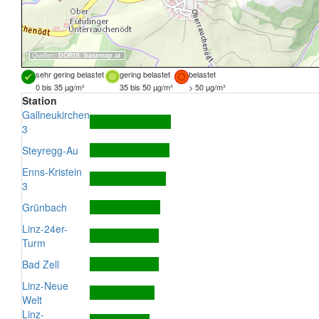
Quellen:
DORIS
,
basemap.at
sehr gering belastet
gering belastet
belastet
0 bis 35 µg/m³
35 bis 50 µg/m³
> 50 µg/m³
Station
Gallneukirchen
3
Steyregg-Au
Enns-Kristein
3
Grünbach
Linz-24er-
Turm
Bad Zell
Linz-Neue
Welt
Linz-