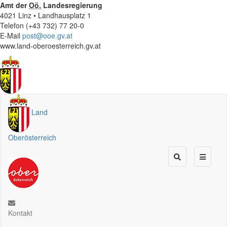
Amt der
Oö.
Landesregierung
4021 Linz • Landhausplatz 1
Telefon (+43 732) 77 20-0
E-Mail
post@ooe.gv.at
www.land-oberoesterreich.gv.at
Land
Oberösterreich
Kontakt