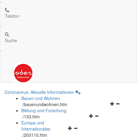
.
Telefon
.
Suche
.
Coronavirus: Aktuelle Informationen
Bauen und Wohnen
Navigationsm
.
/bauenundwohnen.htm
öffnen
Bildung und Forschung
Navigationsmenü
und
.
/133.htm
öffnen
schließen
Europa und
Navigationsmenü
und
Internationales
öffnen
schließen
.
/203110.htm