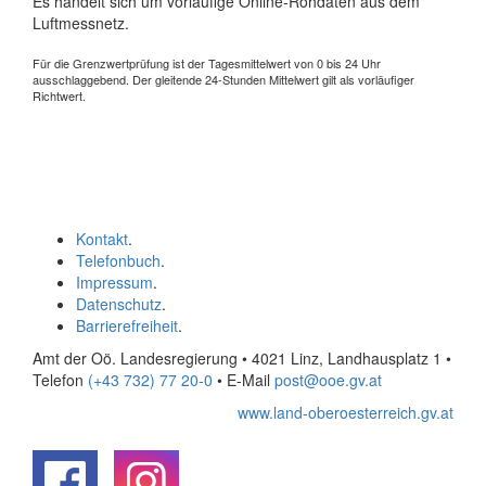
Es handelt sich um vorläufige Online-Rohdaten aus dem
Luftmessnetz.
Für die Grenzwertprüfung ist der Tagesmittelwert von 0 bis 24 Uhr
ausschlaggebend. Der gleitende 24-Stunden Mittelwert gilt als vorläufiger
Richtwert.
Kontakt
.
Telefonbuch
.
Impressum
.
Datenschutz
.
Barrierefreiheit
.
Amt der Oö. Landesregierung • 4021 Linz, Landhausplatz 1
•
Telefon
(+43 732) 77 20-0
• E-Mail
post@ooe.gv.at
www.land-oberoesterreich.gv.at