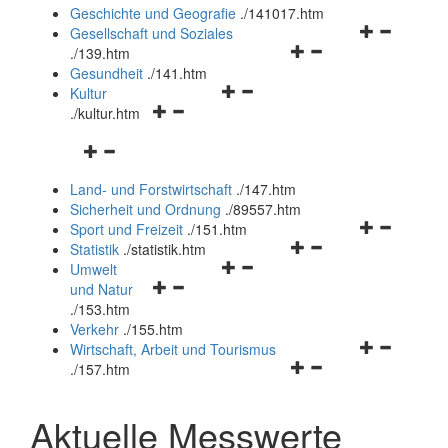
und
Geschichte und Geografie
.
/141017.htm
schließen
Navigationsm
Gesellschaft und Soziales
Navigationsmenü
öffnen
.
/139.htm
öffnen
und
Gesundheit
.
/141.htm
Navigationsmenü
und
schließen
Kultur
Navigationsmenü
öffnen
schließen
.
/kultur.htm
öffnen
und
Navigationsmenü
und
schließen
öffnen
schließen
Land- und Forstwirtschaft
.
/147.htm
und
Sicherheit und Ordnung
.
/89557.htm
schließen
Navigationsm
Sport und Freizeit
.
/151.htm
Navigationsmenü
öffnen
Statistik
.
/statistik.htm
Navigationsmenü
öffnen
und
Umwelt
Navigationsmenü
öffnen
und
schließen
und Natur
öffnen
und
schließen
.
/153.htm
und
schließen
Verkehr
.
/155.htm
schließen
Navigationsm
Wirtschaft, Arbeit und Tourismus
Navigationsmenü
öffnen
.
/157.htm
öffnen
und
und
schließen
Aktuelle Messwerte
schließen