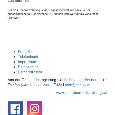
Luftmessnetz.
Für die Grenzwertprüfung ist der Tagesmittelwert von 0 bis 24 Uhr
ausschlaggebend. Der gleitende 24-Stunden Mittelwert gilt als vorläufiger
Richtwert.
Kontakt
.
Telefonbuch
.
Impressum
.
Datenschutz
.
Barrierefreiheit
.
Amt der Oö. Landesregierung • 4021 Linz, Landhausplatz 1
•
Telefon
(+43 732) 77 20-0
• E-Mail
post@ooe.gv.at
www.land-oberoesterreich.gv.at