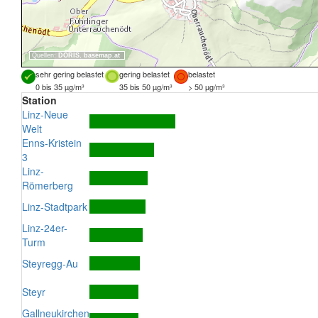
Quellen:
DORIS
,
basemap.at
sehr gering belastet
gering belastet
belastet
0 bis 35 µg/m³
35 bis 50 µg/m³
> 50 µg/m³
Station
Linz-Neue
Welt
Enns-Kristein
3
Linz-
Römerberg
Linz-Stadtpark
Linz-24er-
Turm
Steyregg-Au
Steyr
Gallneukirchen