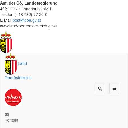
Amt der
Oö.
Landesregierung
4021 Linz • Landhausplatz 1
Telefon (+43 732) 77 20-0
E-Mail
post@ooe.gv.at
www.land-oberoesterreich.gv.at
Land
Oberösterreich
Kontakt