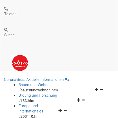
.
Telefon
.
Suche
.
Coronavirus: Aktuelle Informationen
Bauen und Wohnen
Navigationsm
.
/bauenundwohnen.htm
öffnen
Bildung und Forschung
Navigationsmenü
und
.
/133.htm
öffnen
schließen
Europa und
Navigationsmenü
und
Internationales
öffnen
schließen
.
/203110.htm