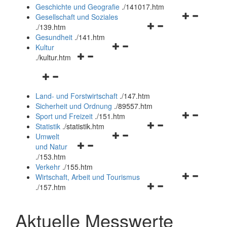
und
Geschichte und Geografie
.
/141017.htm
schließen
Navigationsm
Gesellschaft und Soziales
Navigationsmenü
öffnen
.
/139.htm
öffnen
und
Gesundheit
.
/141.htm
Navigationsmenü
und
schließen
Kultur
Navigationsmenü
öffnen
schließen
.
/kultur.htm
öffnen
und
Navigationsmenü
und
schließen
öffnen
schließen
Land- und Forstwirtschaft
.
/147.htm
und
Sicherheit und Ordnung
.
/89557.htm
schließen
Navigationsm
Sport und Freizeit
.
/151.htm
Navigationsmenü
öffnen
Statistik
.
/statistik.htm
Navigationsmenü
öffnen
und
Umwelt
Navigationsmenü
öffnen
und
schließen
und Natur
öffnen
und
schließen
.
/153.htm
und
schließen
Verkehr
.
/155.htm
schließen
Navigationsm
Wirtschaft, Arbeit und Tourismus
Navigationsmenü
öffnen
.
/157.htm
öffnen
und
und
schließen
Aktuelle Messwerte
schließen