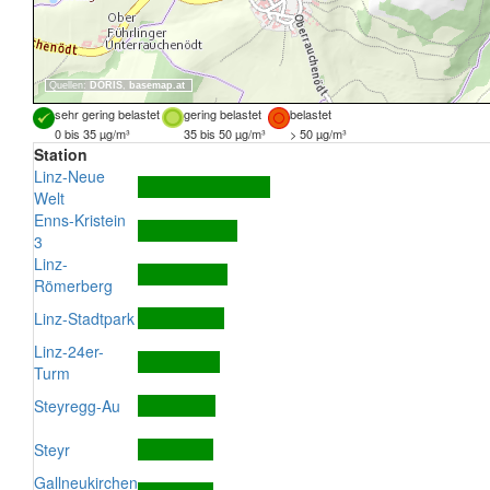
Quellen:
DORIS
,
basemap.at
sehr gering belastet
gering belastet
belastet
0 bis 35 µg/m³
35 bis 50 µg/m³
> 50 µg/m³
Station
Linz-Neue
Welt
Enns-Kristein
3
Linz-
Römerberg
Linz-Stadtpark
Linz-24er-
Turm
Steyregg-Au
Steyr
Gallneukirchen