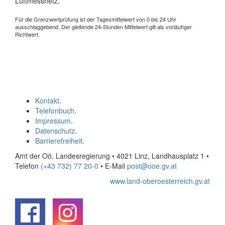
Luftmessnetz.
Für die Grenzwertprüfung ist der Tagesmittelwert von 0 bis 24 Uhr
ausschlaggebend. Der gleitende 24-Stunden Mittelwert gilt als vorläufiger
Richtwert.
Kontakt
.
Telefonbuch
.
Impressum
.
Datenschutz
.
Barrierefreiheit
.
Amt der Oö. Landesregierung • 4021 Linz, Landhausplatz 1
•
Telefon
(+43 732) 77 20-0
• E-Mail
post@ooe.gv.at
www.land-oberoesterreich.gv.at