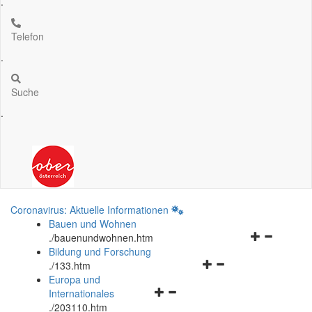
.
Telefon
.
Suche
.
Coronavirus: Aktuelle Informationen
Bauen und Wohnen
Navigationsm
.
/bauenundwohnen.htm
öffnen
Bildung und Forschung
Navigationsmenü
und
.
/133.htm
öffnen
schließen
Europa und
Navigationsmenü
und
Internationales
öffnen
schließen
.
/203110.htm