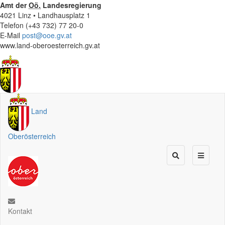
Amt der
Oö.
Landesregierung
4021 Linz • Landhausplatz 1
Telefon (+43 732) 77 20-0
E-Mail
post@ooe.gv.at
www.land-oberoesterreich.gv.at
Land
Oberösterreich
Kontakt