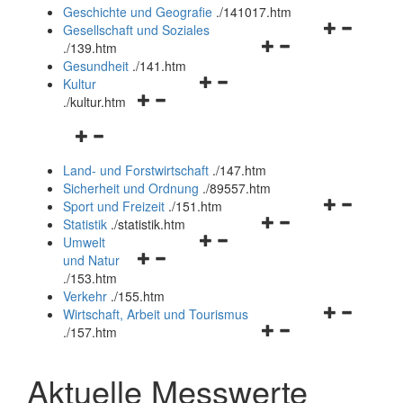
und
Geschichte und Geografie
.
/141017.htm
schließen
Navigationsm
Gesellschaft und Soziales
Navigationsmenü
öffnen
.
/139.htm
öffnen
und
Gesundheit
.
/141.htm
Navigationsmenü
und
schließen
Kultur
Navigationsmenü
öffnen
schließen
.
/kultur.htm
öffnen
und
Navigationsmenü
und
schließen
öffnen
schließen
Land- und Forstwirtschaft
.
/147.htm
und
Sicherheit und Ordnung
.
/89557.htm
schließen
Navigationsm
Sport und Freizeit
.
/151.htm
Navigationsmenü
öffnen
Statistik
.
/statistik.htm
Navigationsmenü
öffnen
und
Umwelt
Navigationsmenü
öffnen
und
schließen
und Natur
öffnen
und
schließen
.
/153.htm
und
schließen
Verkehr
.
/155.htm
schließen
Navigationsm
Wirtschaft, Arbeit und Tourismus
Navigationsmenü
öffnen
.
/157.htm
öffnen
und
und
schließen
Aktuelle Messwerte
schließen