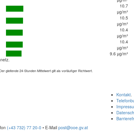
10.7
µg/m³
10.5
µg/m³
10.4
µg/m³
10.4
µg/m³
9.6 µg/m³
netz.
 gleitende 24-Stunden Mittelwert gilt als vorläufiger Richtwert.
Kontakt
.
Telefonb
Impress
Datensch
Barrierefr
efon
(+43 732) 77 20-0
• E-Mail
post@ooe.gv.at