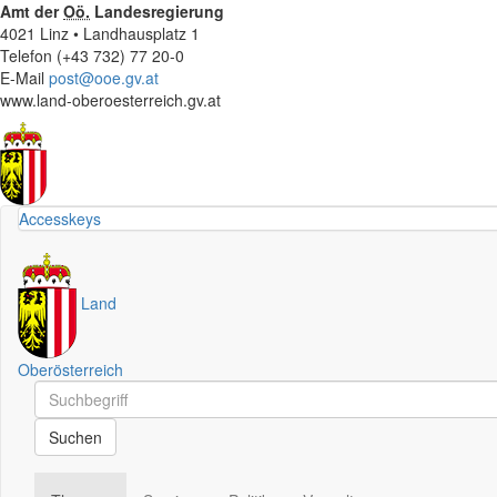
Amt der
Oö.
Landesregierung
4021 Linz • Landhausplatz 1
Telefon (+43 732) 77 20-0
E-Mail
post@ooe.gv.at
www.land-oberoesterreich.gv.at
Accesskeys
Land
Oberösterreich
Schnellsuche
Schnellsuche
Suchen