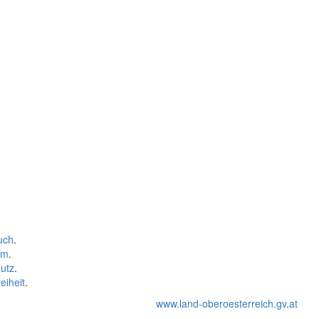
uch
.
um
.
utz
.
eiheit
.
www.land-oberoesterreich.gv.at