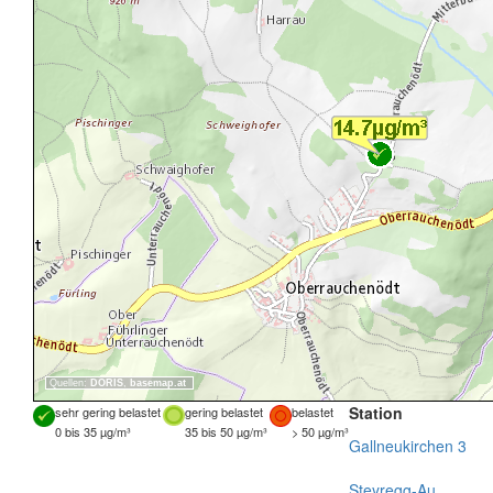
Quellen:
DORIS
,
basemap.at
Station
sehr gering belastet
gering belastet
belastet
0 bis 35 µg/m³
35 bis 50 µg/m³
> 50 µg/m³
Gallneukirchen 3
Steyregg-Au