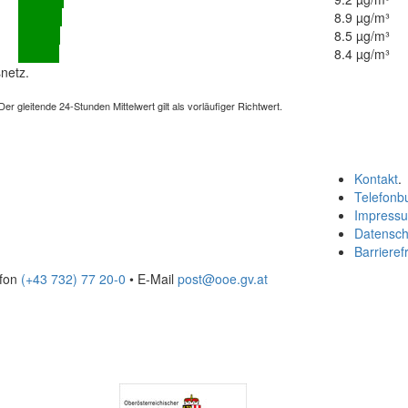
8.9 µg/m³
8.5 µg/m³
8.4 µg/m³
netz.
 gleitende 24-Stunden Mittelwert gilt als vorläufiger Richtwert.
Kontakt
.
Telefonb
Impress
Datensch
Barrierefr
efon
(+43 732) 77 20-0
• E-Mail
post@ooe.gv.at