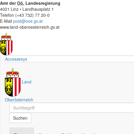
Amt der
Oö.
Landesregierung
4021 Linz • Landhausplatz 1
Telefon (+43 732) 77 20-0
E-Mail
post@ooe.gv.at
www.land-oberoesterreich.gv.at
Accesskeys
Land
Oberösterreich
Schnellsuche
Schnellsuche
Suchen