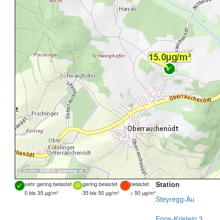
Quellen:
DORIS
,
basemap.at
Station
sehr gering belastet
gering belastet
belastet
0 bis 35 µg/m³
35 bis 50 µg/m³
> 50 µg/m³
Steyregg-Au
Enns-Kristein 3