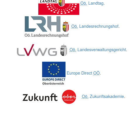
Oö.
Landtag
.
Oö.
Landesrechnungshof
.
Oö.
Landesverwaltungsgericht
.
Europe Direct
OÖ
.
Oö.
Zukunftsakademie
.