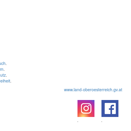
uch
.
um
.
utz
.
eiheit
.
www.land-oberoesterreich.gv.at
.
.