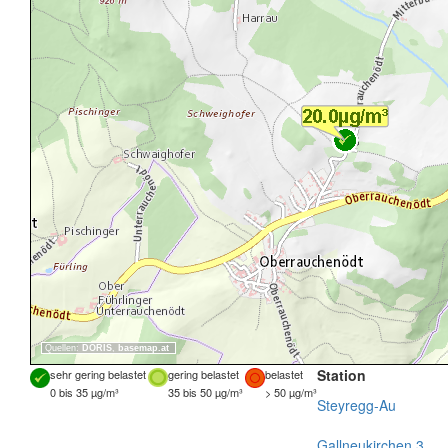
Quellen:
DORIS
,
basemap.at
Station
sehr gering belastet
gering belastet
belastet
0 bis 35 µg/m³
35 bis 50 µg/m³
> 50 µg/m³
Steyregg-Au
Gallneukirchen 3