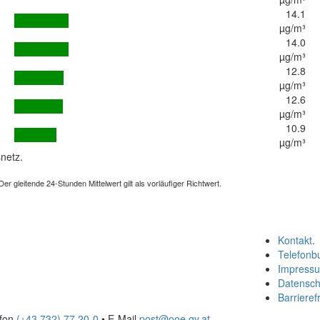
14.1
µg/m³
14.0
µg/m³
12.8
µg/m³
12.6
µg/m³
10.9
µg/m³
netz.
 gleitende 24-Stunden Mittelwert gilt als vorläufiger Richtwert.
Kontakt
.
Telefonb
Impress
Datensch
Barrierefr
efon
(+43 732) 77 20-0
• E-Mail
post@ooe.gv.at