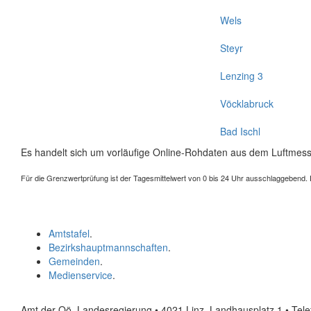
Wels
Steyr
Lenzing 3
Vöcklabruck
Bad Ischl
Es handelt sich um vorläufige Online-Rohdaten aus dem Luftmess
Für die Grenzwertprüfung ist der Tagesmittelwert von 0 bis 24 Uhr ausschlaggebend. Der
Amtstafel
.
Bezirkshauptmannschaften
.
Gemeinden
.
Medienservice
.
Amt der Oö. Landesregierung • 4021 Linz, Landhausplatz 1
• Tel