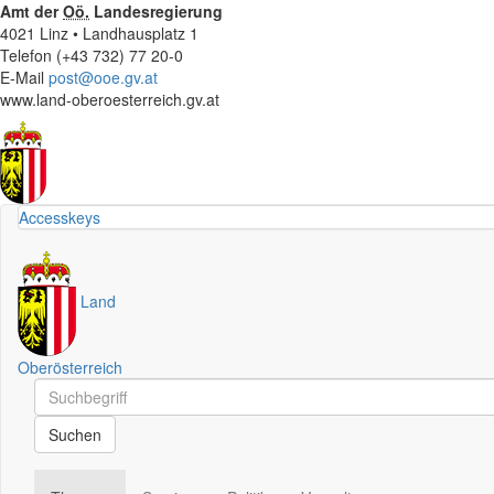
Amt der
Oö.
Landesregierung
4021 Linz • Landhausplatz 1
Telefon (+43 732) 77 20-0
E-Mail
post@ooe.gv.at
www.land-oberoesterreich.gv.at
Accesskeys
Land
Oberösterreich
Schnellsuche
Schnellsuche
Suchen