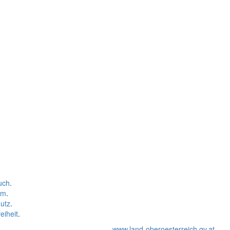
uch
.
um
.
utz
.
eiheit
.
www.land-oberoesterreich.gv.at