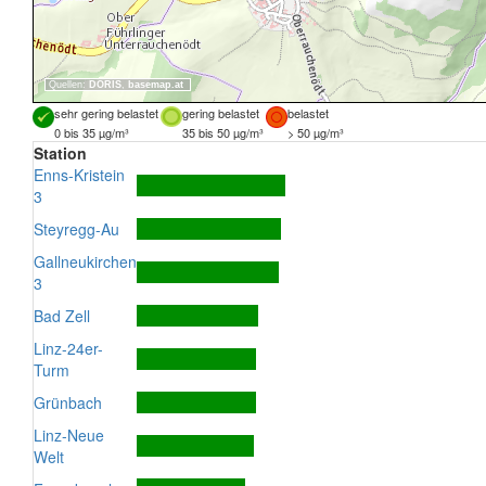
Quellen:
DORIS
,
basemap.at
sehr gering belastet
gering belastet
belastet
0 bis 35 µg/m³
35 bis 50 µg/m³
> 50 µg/m³
Station
Enns-Kristein
3
Steyregg-Au
Gallneukirchen
3
Bad Zell
Linz-24er-
Turm
Grünbach
Linz-Neue
Welt