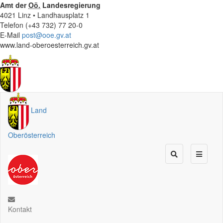
Amt der
Oö.
Landesregierung
4021 Linz • Landhausplatz 1
Telefon (+43 732) 77 20-0
E-Mail
post@ooe.gv.at
www.land-oberoesterreich.gv.at
Land
Oberösterreich
Kontakt