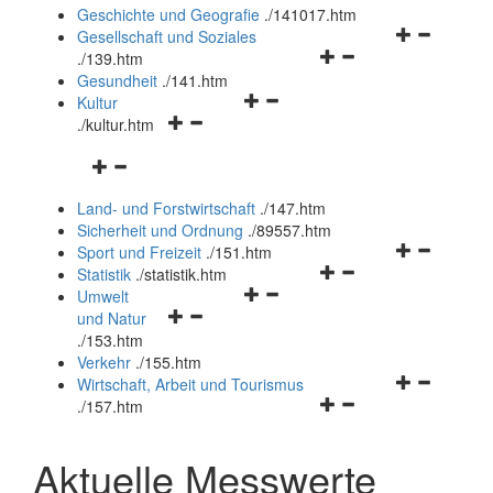
und
Geschichte und Geografie
.
/141017.htm
schließen
Navigationsm
Gesellschaft und Soziales
Navigationsmenü
öffnen
.
/139.htm
öffnen
und
Gesundheit
.
/141.htm
Navigationsmenü
und
schließen
Kultur
Navigationsmenü
öffnen
schließen
.
/kultur.htm
öffnen
und
Navigationsmenü
und
schließen
öffnen
schließen
Land- und Forstwirtschaft
.
/147.htm
und
Sicherheit und Ordnung
.
/89557.htm
schließen
Navigationsm
Sport und Freizeit
.
/151.htm
Navigationsmenü
öffnen
Statistik
.
/statistik.htm
Navigationsmenü
öffnen
und
Umwelt
Navigationsmenü
öffnen
und
schließen
und Natur
öffnen
und
schließen
.
/153.htm
und
schließen
Verkehr
.
/155.htm
schließen
Navigationsm
Wirtschaft, Arbeit und Tourismus
Navigationsmenü
öffnen
.
/157.htm
öffnen
und
und
schließen
Aktuelle Messwerte
schließen