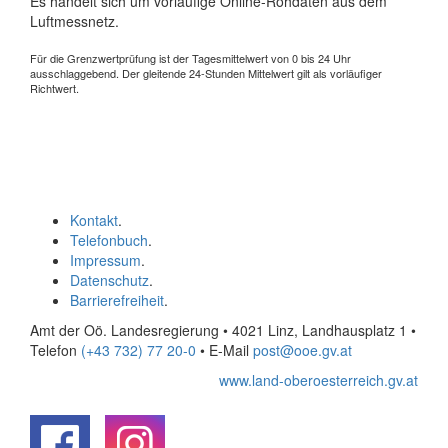
Es handelt sich um vorläufige Online-Rohdaten aus dem
Luftmessnetz.
Für die Grenzwertprüfung ist der Tagesmittelwert von 0 bis 24 Uhr
ausschlaggebend. Der gleitende 24-Stunden Mittelwert gilt als vorläufiger
Richtwert.
Kontakt
.
Telefonbuch
.
Impressum
.
Datenschutz
.
Barrierefreiheit
.
Amt der Oö. Landesregierung • 4021 Linz, Landhausplatz 1
•
Telefon
(+43 732) 77 20-0
• E-Mail
post@ooe.gv.at
www.land-oberoesterreich.gv.at