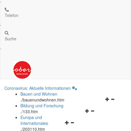
.
Telefon
.
Suche
.
Coronavirus: Aktuelle Informationen
Bauen und Wohnen
Navigationsm
.
/bauenundwohnen.htm
öffnen
Bildung und Forschung
Navigationsmenü
und
.
/133.htm
öffnen
schließen
Europa und
Navigationsmenü
und
Internationales
öffnen
schließen
.
/203110.htm