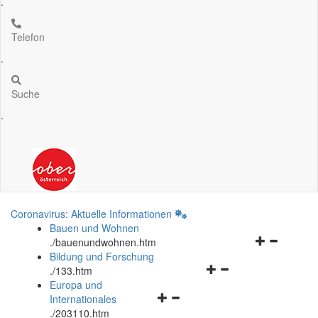
.
Telefon
.
Suche
.
Coronavirus: Aktuelle Informationen
Bauen und Wohnen
Navigationsm
.
/bauenundwohnen.htm
öffnen
Bildung und Forschung
Navigationsmenü
und
.
/133.htm
öffnen
schließen
Europa und
Navigationsmenü
und
Internationales
öffnen
schließen
.
/203110.htm