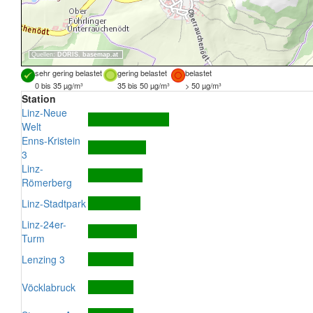
Quellen:
DORIS
,
basemap.at
sehr gering belastet
gering belastet
belastet
0 bis 35 µg/m³
35 bis 50 µg/m³
> 50 µg/m³
Station
Linz-Neue
Welt
Enns-Kristein
3
Linz-
Römerberg
Linz-Stadtpark
Linz-24er-
Turm
Lenzing 3
Vöcklabruck