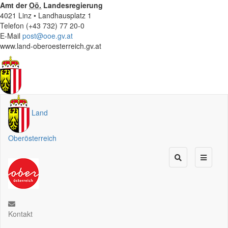
Amt der
Oö.
Landesregierung
4021 Linz • Landhausplatz 1
Telefon (+43 732) 77 20-0
E-Mail
post@ooe.gv.at
www.land-oberoesterreich.gv.at
Land
Oberösterreich
Kontakt