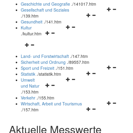
und
Geschichte und Geografie
.
/141017.htm
schließen
Navigationsm
Gesellschaft und Soziales
Navigationsmenü
öffnen
.
/139.htm
öffnen
und
Gesundheit
.
/141.htm
Navigationsmenü
und
schließen
Kultur
Navigationsmenü
öffnen
schließen
.
/kultur.htm
öffnen
und
Navigationsmenü
und
schließen
öffnen
schließen
Land- und Forstwirtschaft
.
/147.htm
und
Sicherheit und Ordnung
.
/89557.htm
schließen
Navigationsm
Sport und Freizeit
.
/151.htm
Navigationsmenü
öffnen
Statistik
.
/statistik.htm
Navigationsmenü
öffnen
und
Umwelt
Navigationsmenü
öffnen
und
schließen
und Natur
öffnen
und
schließen
.
/153.htm
und
schließen
Verkehr
.
/155.htm
schließen
Navigationsm
Wirtschaft, Arbeit und Tourismus
Navigationsmenü
öffnen
.
/157.htm
öffnen
und
und
schließen
Aktuelle Messwerte
schließen