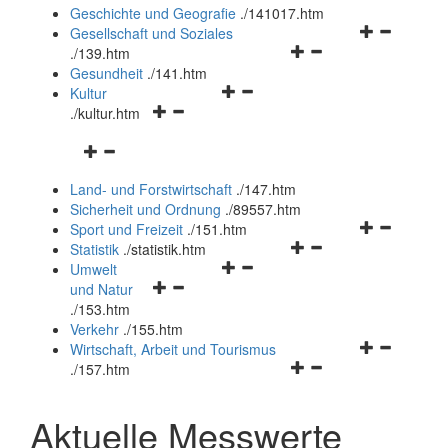
und
Geschichte und Geografie
.
/141017.htm
schließen
Navigationsm
Gesellschaft und Soziales
Navigationsmenü
öffnen
.
/139.htm
öffnen
und
Gesundheit
.
/141.htm
Navigationsmenü
und
schließen
Kultur
Navigationsmenü
öffnen
schließen
.
/kultur.htm
öffnen
und
Navigationsmenü
und
schließen
öffnen
schließen
Land- und Forstwirtschaft
.
/147.htm
und
Sicherheit und Ordnung
.
/89557.htm
schließen
Navigationsm
Sport und Freizeit
.
/151.htm
Navigationsmenü
öffnen
Statistik
.
/statistik.htm
Navigationsmenü
öffnen
und
Umwelt
Navigationsmenü
öffnen
und
schließen
und Natur
öffnen
und
schließen
.
/153.htm
und
schließen
Verkehr
.
/155.htm
schließen
Navigationsm
Wirtschaft, Arbeit und Tourismus
Navigationsmenü
öffnen
.
/157.htm
öffnen
und
und
schließen
Aktuelle Messwerte
schließen