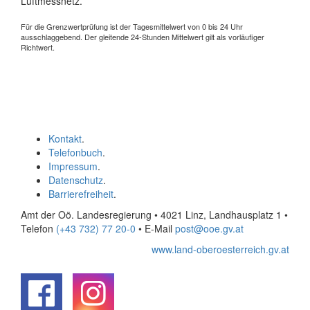
Luftmessnetz.
Für die Grenzwertprüfung ist der Tagesmittelwert von 0 bis 24 Uhr
ausschlaggebend. Der gleitende 24-Stunden Mittelwert gilt als vorläufiger
Richtwert.
Kontakt
.
Telefonbuch
.
Impressum
.
Datenschutz
.
Barrierefreiheit
.
Amt der Oö. Landesregierung • 4021 Linz, Landhausplatz 1
•
Telefon
(+43 732) 77 20-0
• E-Mail
post@ooe.gv.at
www.land-oberoesterreich.gv.at