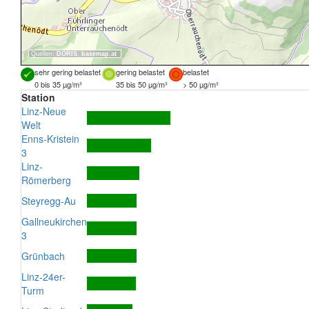
Quellen:
DORIS
,
basemap.at
sehr gering belastet
gering belastet
belastet
0 bis 35 µg/m³
35 bis 50 µg/m³
> 50 µg/m³
Station
Linz-Neue
Welt
Enns-Kristein
3
Linz-
Römerberg
Steyregg-Au
Gallneukirchen
3
Grünbach
Linz-24er-
Turm