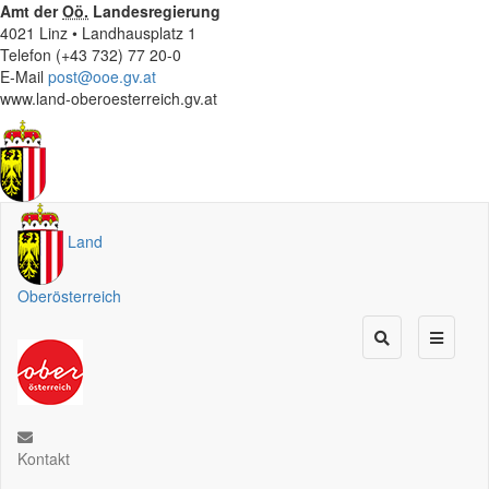
Amt der
Oö.
Landesregierung
4021 Linz • Landhausplatz 1
Telefon (+43 732) 77 20-0
E-Mail
post@ooe.gv.at
www.land-oberoesterreich.gv.at
Land
Oberösterreich
Kontakt