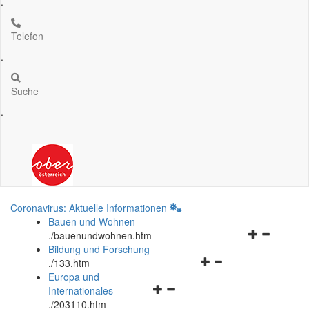
.
Telefon
.
Suche
.
Coronavirus: Aktuelle Informationen
Bauen und Wohnen
Navigationsm
.
/bauenundwohnen.htm
öffnen
Bildung und Forschung
Navigationsmenü
und
.
/133.htm
öffnen
schließen
Europa und
Navigationsmenü
und
Internationales
öffnen
schließen
.
/203110.htm