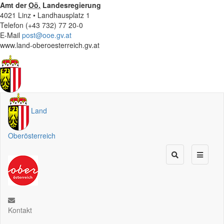
Amt der
Oö.
Landesregierung
4021 Linz • Landhausplatz 1
Telefon (+43 732) 77 20-0
E-Mail
post@ooe.gv.at
www.land-oberoesterreich.gv.at
Land
Oberösterreich
Kontakt