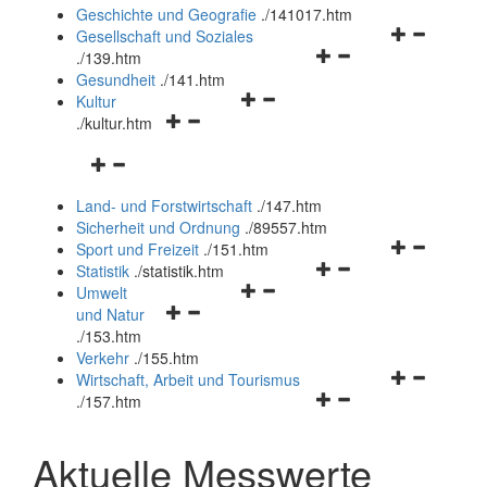
und
Geschichte und Geografie
.
/141017.htm
schließen
Navigationsm
Gesellschaft und Soziales
Navigationsmenü
öffnen
.
/139.htm
öffnen
und
Gesundheit
.
/141.htm
Navigationsmenü
und
schließen
Kultur
Navigationsmenü
öffnen
schließen
.
/kultur.htm
öffnen
und
Navigationsmenü
und
schließen
öffnen
schließen
Land- und Forstwirtschaft
.
/147.htm
und
Sicherheit und Ordnung
.
/89557.htm
schließen
Navigationsm
Sport und Freizeit
.
/151.htm
Navigationsmenü
öffnen
Statistik
.
/statistik.htm
Navigationsmenü
öffnen
und
Umwelt
Navigationsmenü
öffnen
und
schließen
und Natur
öffnen
und
schließen
.
/153.htm
und
schließen
Verkehr
.
/155.htm
schließen
Navigationsm
Wirtschaft, Arbeit und Tourismus
Navigationsmenü
öffnen
.
/157.htm
öffnen
und
und
schließen
Aktuelle Messwerte
schließen