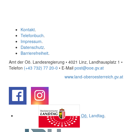
Kontakt
.
Telefonbuch
.
Impressum
.
Datenschutz
.
Barrierefreiheit
.
Amt der Oö. Landesregierung • 4021 Linz, Landhausplatz 1
•
Telefon
(+43 732) 77 20-0
• E-Mail
post@ooe.gv.at
www.land-oberoesterreich.gv.at
.
.
Oö.
Landtag
.