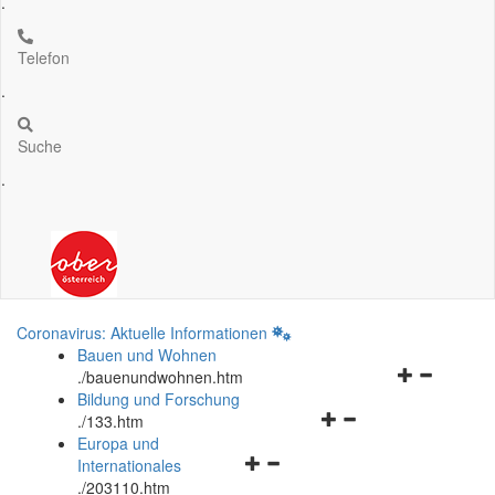
.
Telefon
.
Suche
.
Coronavirus: Aktuelle Informationen
Bauen und Wohnen
Navigationsm
.
/bauenundwohnen.htm
öffnen
Bildung und Forschung
Navigationsmenü
und
.
/133.htm
öffnen
schließen
Europa und
Navigationsmenü
und
Internationales
öffnen
schließen
.
/203110.htm