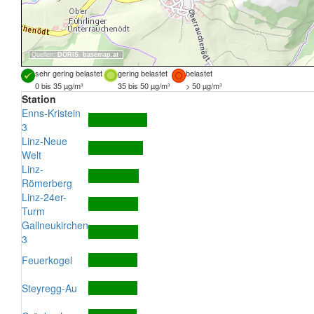
Quellen:
DORIS
,
basemap.at
sehr gering belastet
gering belastet
belastet
0 bis 35 µg/m³
35 bis 50 µg/m³
> 50 µg/m³
Station
Enns-Kristein
3
Linz-Neue
Welt
Linz-
Römerberg
Linz-24er-
Turm
Gallneukirchen
3
Feuerkogel
Steyregg-Au