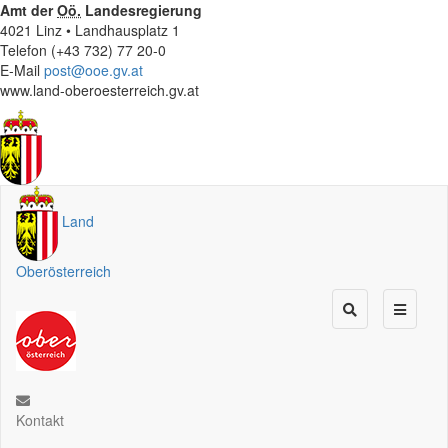
Amt der
Oö.
Landesregierung
4021 Linz • Landhausplatz 1
Telefon (+43 732) 77 20-0
E-Mail
post@ooe.gv.at
www.land-oberoesterreich.gv.at
Land
Oberösterreich
Kontakt