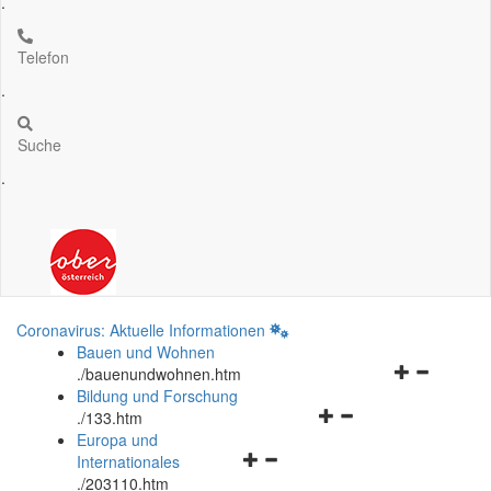
.
Telefon
.
Suche
.
Coronavirus: Aktuelle Informationen
Bauen und Wohnen
Navigationsm
.
/bauenundwohnen.htm
öffnen
Bildung und Forschung
Navigationsmenü
und
.
/133.htm
öffnen
schließen
Europa und
Navigationsmenü
und
Internationales
öffnen
schließen
.
/203110.htm