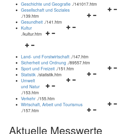
und
Geschichte und Geografie
.
/141017.htm
schließen
Navigationsm
Gesellschaft und Soziales
Navigationsmenü
öffnen
.
/139.htm
öffnen
und
Gesundheit
.
/141.htm
Navigationsmenü
und
schließen
Kultur
Navigationsmenü
öffnen
schließen
.
/kultur.htm
öffnen
und
Navigationsmenü
und
schließen
öffnen
schließen
Land- und Forstwirtschaft
.
/147.htm
und
Sicherheit und Ordnung
.
/89557.htm
schließen
Navigationsm
Sport und Freizeit
.
/151.htm
Navigationsmenü
öffnen
Statistik
.
/statistik.htm
Navigationsmenü
öffnen
und
Umwelt
Navigationsmenü
öffnen
und
schließen
und Natur
öffnen
und
schließen
.
/153.htm
und
schließen
Verkehr
.
/155.htm
schließen
Navigationsm
Wirtschaft, Arbeit und Tourismus
Navigationsmenü
öffnen
.
/157.htm
öffnen
und
und
schließen
Aktuelle Messwerte
schließen