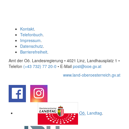
Kontakt
.
Telefonbuch
.
Impressum
.
Datenschutz
.
Barrierefreiheit
.
Amt der Oö. Landesregierung • 4021 Linz, Landhausplatz 1
•
Telefon
(+43 732) 77 20-0
• E-Mail
post@ooe.gv.at
www.land-oberoesterreich.gv.at
.
.
Oö.
Landtag
.