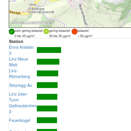
Quellen:
DORIS
,
basemap.at
sehr gering belastet
gering belastet
belastet
0 bis 35 µg/m³
35 bis 50 µg/m³
> 50 µg/m³
Station
Enns-Kristein
3
Linz-Neue
Welt
Linz-
Römerberg
Steyregg-Au
Linz-24er-
Turm
Gallneukirchen
3
Feuerkogel