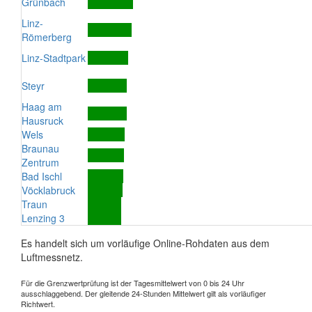
Grünbach
Linz-
Römerberg
Linz-Stadtpark
Steyr
Haag am
Hausruck
Wels
Braunau
Zentrum
Bad Ischl
Vöcklabruck
Traun
Lenzing 3
Es handelt sich um vorläufige Online-Rohdaten aus dem
Luftmessnetz.
Für die Grenzwertprüfung ist der Tagesmittelwert von 0 bis 24 Uhr
ausschlaggebend. Der gleitende 24-Stunden Mittelwert gilt als vorläufiger
Richtwert.