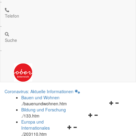
.
Telefon
.
Suche
.
Coronavirus: Aktuelle Informationen
Bauen und Wohnen
Navigationsm
.
/bauenundwohnen.htm
öffnen
Bildung und Forschung
Navigationsmenü
und
.
/133.htm
öffnen
schließen
Europa und
Navigationsmenü
und
Internationales
öffnen
schließen
.
/203110.htm