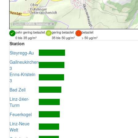
Quellen:
DORIS
,
basemap.at
sehr gering belastet
gering belastet
belastet
0 bis 35 µg/m³
35 bis 50 µg/m³
> 50 µg/m³
Station
Steyregg-Au
Gallneukirchen
3
Enns-Kristein
3
Bad Zell
Linz-24er-
Turm
Feuerkogel
Linz-Neue
Welt