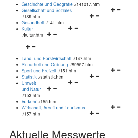
und
Geschichte und Geografie
.
/141017.htm
schließen
Navigationsm
Gesellschaft und Soziales
Navigationsmenü
öffnen
.
/139.htm
öffnen
und
Gesundheit
.
/141.htm
Navigationsmenü
und
schließen
Kultur
Navigationsmenü
öffnen
schließen
.
/kultur.htm
öffnen
und
Navigationsmenü
und
schließen
öffnen
schließen
Land- und Forstwirtschaft
.
/147.htm
und
Sicherheit und Ordnung
.
/89557.htm
schließen
Navigationsm
Sport und Freizeit
.
/151.htm
Navigationsmenü
öffnen
Statistik
.
/statistik.htm
Navigationsmenü
öffnen
und
Umwelt
Navigationsmenü
öffnen
und
schließen
und Natur
öffnen
und
schließen
.
/153.htm
und
schließen
Verkehr
.
/155.htm
schließen
Navigationsm
Wirtschaft, Arbeit und Tourismus
Navigationsmenü
öffnen
.
/157.htm
öffnen
und
und
schließen
Aktuelle Messwerte
schließen