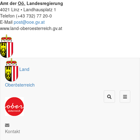
Amt der
Oö.
Landesregierung
4021 Linz • Landhausplatz 1
Telefon (+43 732) 77 20-0
E-Mail
post@ooe.gv.at
www.land-oberoesterreich.gv.at
Land
Oberösterreich
Kontakt