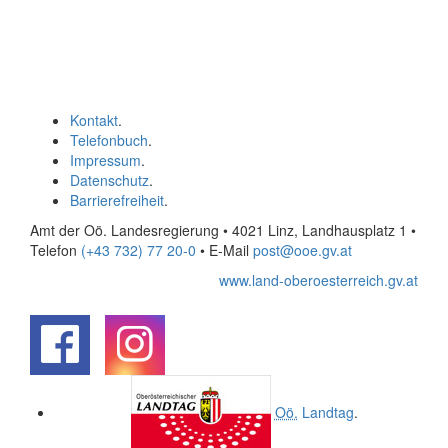
Kontakt
.
Telefonbuch
.
Impressum
.
Datenschutz
.
Barrierefreiheit
.
Amt der Oö. Landesregierung • 4021 Linz, Landhausplatz 1
•
Telefon
(+43 732) 77 20-0
• E-Mail
post@ooe.gv.at
www.land-oberoesterreich.gv.at
.
.
Oö.
Landtag
.