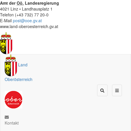
Amt der
Oö.
Landesregierung
4021 Linz • Landhausplatz 1
Telefon (+43 732) 77 20-0
E-Mail
post@ooe.gv.at
www.land-oberoesterreich.gv.at
Land
Oberösterreich
Kontakt