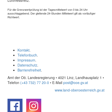
Luftmessnetz.
Für die Grenzwertprüfung ist der Tagesmittelwert von 0 bis 24 Uhr
ausschlaggebend. Der gleitende 24-Stunden Mittelwert gilt als vorläufiger
Richtwert.
Kontakt
.
Telefonbuch
.
Impressum
.
Datenschutz
.
Barrierefreiheit
.
Amt der Oö. Landesregierung • 4021 Linz, Landhausplatz 1
•
Telefon
(+43 732) 77 20-0
• E-Mail
post@ooe.gv.at
www.land-oberoesterreich.gv.at