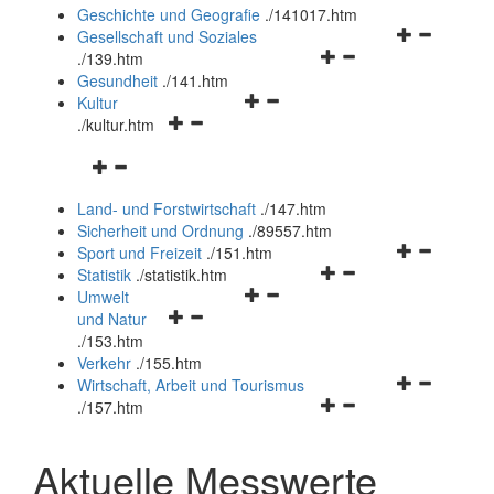
und
Geschichte und Geografie
.
/141017.htm
schließen
Navigationsm
Gesellschaft und Soziales
Navigationsmenü
öffnen
.
/139.htm
öffnen
und
Gesundheit
.
/141.htm
Navigationsmenü
und
schließen
Kultur
Navigationsmenü
öffnen
schließen
.
/kultur.htm
öffnen
und
Navigationsmenü
und
schließen
öffnen
schließen
Land- und Forstwirtschaft
.
/147.htm
und
Sicherheit und Ordnung
.
/89557.htm
schließen
Navigationsm
Sport und Freizeit
.
/151.htm
Navigationsmenü
öffnen
Statistik
.
/statistik.htm
Navigationsmenü
öffnen
und
Umwelt
Navigationsmenü
öffnen
und
schließen
und Natur
öffnen
und
schließen
.
/153.htm
und
schließen
Verkehr
.
/155.htm
schließen
Navigationsm
Wirtschaft, Arbeit und Tourismus
Navigationsmenü
öffnen
.
/157.htm
öffnen
und
und
schließen
Aktuelle Messwerte
schließen