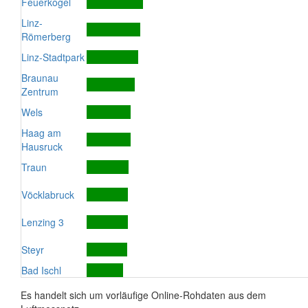
Feuerkogel
Linz-
Römerberg
Linz-Stadtpark
Braunau
Zentrum
Wels
Haag am
Hausruck
Traun
Vöcklabruck
Lenzing 3
Steyr
Bad Ischl
Es handelt sich um vorläufige Online-Rohdaten aus dem