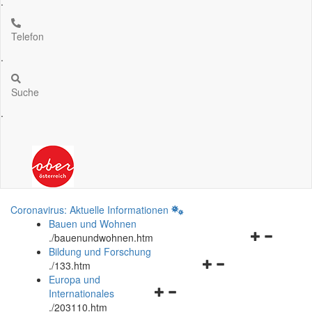
.
Telefon
.
Suche
.
Coronavirus: Aktuelle Informationen
Bauen und Wohnen
Navigationsm
.
/bauenundwohnen.htm
öffnen
Bildung und Forschung
Navigationsmenü
und
.
/133.htm
öffnen
schließen
Europa und
Navigationsmenü
und
Internationales
öffnen
schließen
.
/203110.htm