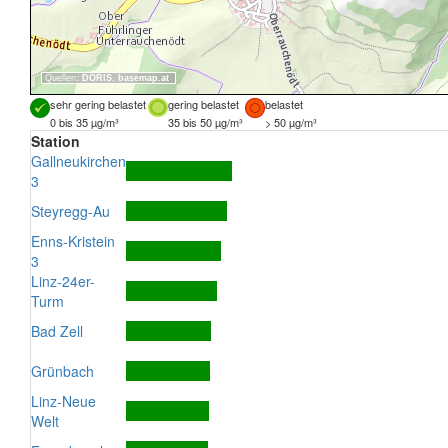
Quellen:
DORIS
,
basemap.at
sehr gering belastet
gering belastet
belastet
0 bis 35 µg/m³
35 bis 50 µg/m³
> 50 µg/m³
Station
Gallneukirchen
3
Steyregg-Au
Enns-Kristein
3
Linz-24er-
Turm
Bad Zell
Grünbach
Linz-Neue
Welt