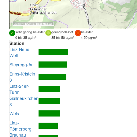
Quellen:
DORIS
,
basemap.at
sehr gering belastet
gering belastet
belastet
0 bis 35 µg/m³
35 bis 50 µg/m³
> 50 µg/m³
Station
Linz-Neue
Welt
Steyregg-Au
Enns-Kristein
3
Linz-24er-
Turm
Gallneukirchen
3
Wels
Linz-
Römerberg
Braunau