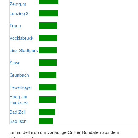
Zentrum
Lenzing 3
Traun
Vöcklabruck
Linz-Stadtpark
Steyr
Grünbach
Feuerkogel
Haag am
Hausruck
Bad Zell
Bad Ischl
Es handelt sich um vorläufige Online-Rohdaten aus dem