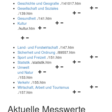
und
Geschichte und Geografie
.
/141017.htm
schließen
Navigationsm
Gesellschaft und Soziales
Navigationsmenü
öffnen
.
/139.htm
öffnen
und
Gesundheit
.
/141.htm
Navigationsmenü
und
schließen
Kultur
Navigationsmenü
öffnen
schließen
.
/kultur.htm
öffnen
und
Navigationsmenü
und
schließen
öffnen
schließen
Land- und Forstwirtschaft
.
/147.htm
und
Sicherheit und Ordnung
.
/89557.htm
schließen
Navigationsm
Sport und Freizeit
.
/151.htm
Navigationsmenü
öffnen
Statistik
.
/statistik.htm
Navigationsmenü
öffnen
und
Umwelt
Navigationsmenü
öffnen
und
schließen
und Natur
öffnen
und
schließen
.
/153.htm
und
schließen
Verkehr
.
/155.htm
schließen
Navigationsm
Wirtschaft, Arbeit und Tourismus
Navigationsmenü
öffnen
.
/157.htm
öffnen
und
und
schließen
Aktuelle Messwerte
schließen