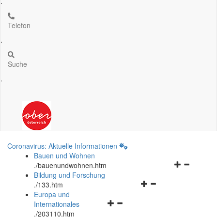
.
Telefon
.
Suche
.
Coronavirus: Aktuelle Informationen
Bauen und Wohnen
Navigationsm
.
/bauenundwohnen.htm
öffnen
Bildung und Forschung
Navigationsmenü
und
.
/133.htm
öffnen
schließen
Europa und
Navigationsmenü
und
Internationales
öffnen
schließen
.
/203110.htm