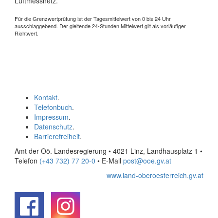
Luftmessnetz.
Für die Grenzwertprüfung ist der Tagesmittelwert von 0 bis 24 Uhr
ausschlaggebend. Der gleitende 24-Stunden Mittelwert gilt als vorläufiger
Richtwert.
Kontakt
.
Telefonbuch
.
Impressum
.
Datenschutz
.
Barrierefreiheit
.
Amt der Oö. Landesregierung • 4021 Linz, Landhausplatz 1
•
Telefon
(+43 732) 77 20-0
• E-Mail
post@ooe.gv.at
www.land-oberoesterreich.gv.at