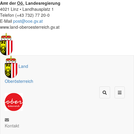
Amt der
Oö.
Landesregierung
4021 Linz • Landhausplatz 1
Telefon (+43 732) 77 20-0
E-Mail
post@ooe.gv.at
www.land-oberoesterreich.gv.at
Land
Oberösterreich
Kontakt