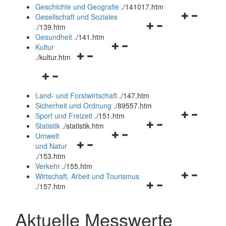
und
Geschichte und Geografie
.
/141017.htm
schließen
Navigationsm
Gesellschaft und Soziales
Navigationsmenü
öffnen
.
/139.htm
öffnen
und
Gesundheit
.
/141.htm
Navigationsmenü
und
schließen
Kultur
Navigationsmenü
öffnen
schließen
.
/kultur.htm
öffnen
und
Navigationsmenü
und
schließen
öffnen
schließen
Land- und Forstwirtschaft
.
/147.htm
und
Sicherheit und Ordnung
.
/89557.htm
schließen
Navigationsm
Sport und Freizeit
.
/151.htm
Navigationsmenü
öffnen
Statistik
.
/statistik.htm
Navigationsmenü
öffnen
und
Umwelt
Navigationsmenü
öffnen
und
schließen
und Natur
öffnen
und
schließen
.
/153.htm
und
schließen
Verkehr
.
/155.htm
schließen
Navigationsm
Wirtschaft, Arbeit und Tourismus
Navigationsmenü
öffnen
.
/157.htm
öffnen
und
und
schließen
Aktuelle Messwerte
schließen