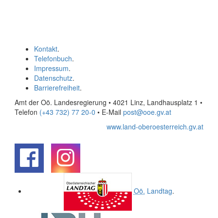
Kontakt
.
Telefonbuch
.
Impressum
.
Datenschutz
.
Barrierefreiheit
.
Amt der Oö. Landesregierung • 4021 Linz, Landhausplatz 1
•
Telefon
(+43 732) 77 20-0
• E-Mail
post@ooe.gv.at
www.land-oberoesterreich.gv.at
.
.
Oö.
Landtag
.