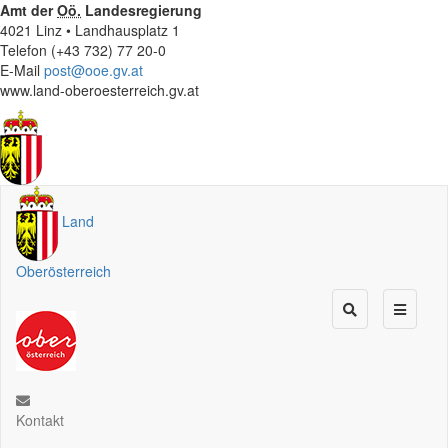
Amt der
Oö.
Landesregierung
4021 Linz • Landhausplatz 1
Telefon (+43 732) 77 20-0
E-Mail
post@ooe.gv.at
www.land-oberoesterreich.gv.at
Land
Oberösterreich
Kontakt