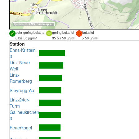
Quellen:
DORIS
,
basemap.at
sehr gering belastet
gering belastet
belastet
0 bis 35 µg/m³
35 bis 50 µg/m³
> 50 µg/m³
Station
Enns-Kristein
3
Linz-Neue
Welt
Linz-
Römerberg
Steyregg-Au
Linz-24er-
Turm
Gallneukirchen
3
Feuerkogel