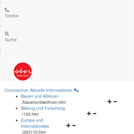
.
Telefon
.
Suche
.
Coronavirus: Aktuelle Informationen
Bauen und Wohnen
Navigationsm
.
/bauenundwohnen.htm
öffnen
Bildung und Forschung
Navigationsmenü
und
.
/133.htm
öffnen
schließen
Europa und
Navigationsmenü
und
Internationales
öffnen
schließen
.
/203110.htm