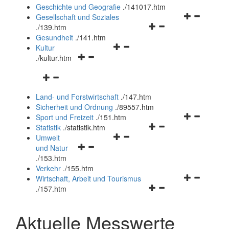
und
Geschichte und Geografie
.
/141017.htm
schließen
Navigationsm
Gesellschaft und Soziales
Navigationsmenü
öffnen
.
/139.htm
öffnen
und
Gesundheit
.
/141.htm
Navigationsmenü
und
schließen
Kultur
Navigationsmenü
öffnen
schließen
.
/kultur.htm
öffnen
und
Navigationsmenü
und
schließen
öffnen
schließen
Land- und Forstwirtschaft
.
/147.htm
und
Sicherheit und Ordnung
.
/89557.htm
schließen
Navigationsm
Sport und Freizeit
.
/151.htm
Navigationsmenü
öffnen
Statistik
.
/statistik.htm
Navigationsmenü
öffnen
und
Umwelt
Navigationsmenü
öffnen
und
schließen
und Natur
öffnen
und
schließen
.
/153.htm
und
schließen
Verkehr
.
/155.htm
schließen
Navigationsm
Wirtschaft, Arbeit und Tourismus
Navigationsmenü
öffnen
.
/157.htm
öffnen
und
und
schließen
Aktuelle Messwerte
schließen