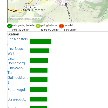
Quellen:
DORIS
,
basemap.at
sehr gering belastet
gering belastet
belastet
0 bis 35 µg/m³
35 bis 50 µg/m³
> 50 µg/m³
Station
Enns-Kristein
3
Linz-Neue
Welt
Linz-
Römerberg
Linz-24er-
Turm
Gallneukirchen
3
Feuerkogel
Steyregg-Au