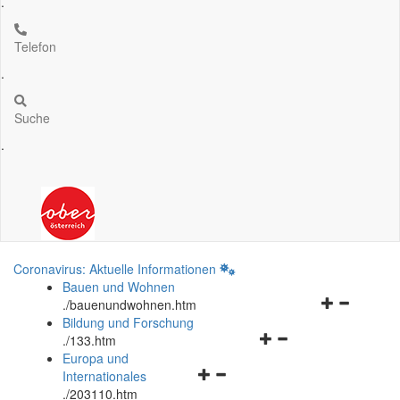
.
Telefon
.
Suche
.
Coronavirus: Aktuelle Informationen
Bauen und Wohnen
Navigationsm
.
/bauenundwohnen.htm
öffnen
Bildung und Forschung
Navigationsmenü
und
.
/133.htm
öffnen
schließen
Europa und
Navigationsmenü
und
Internationales
öffnen
schließen
.
/203110.htm