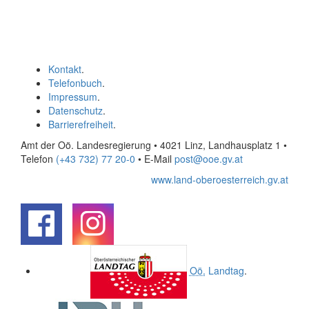
Kontakt
.
Telefonbuch
.
Impressum
.
Datenschutz
.
Barrierefreiheit
.
Amt der Oö. Landesregierung • 4021 Linz, Landhausplatz 1
•
Telefon
(+43 732) 77 20-0
• E-Mail
post@ooe.gv.at
www.land-oberoesterreich.gv.at
.
.
Oö.
Landtag
.