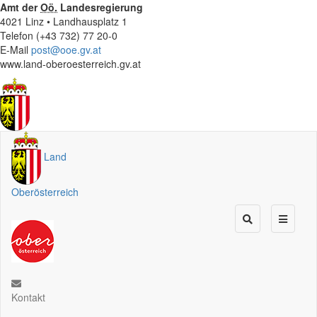
Amt der
Oö.
Landesregierung
4021 Linz • Landhausplatz 1
Telefon (+43 732) 77 20-0
E-Mail
post@ooe.gv.at
www.land-oberoesterreich.gv.at
Land
Oberösterreich
Kontakt