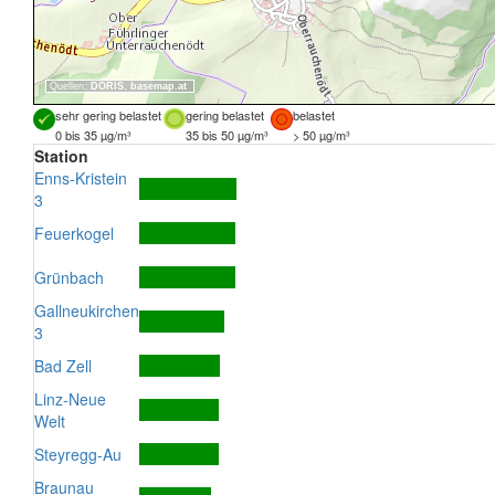
Quellen:
DORIS
,
basemap.at
sehr gering belastet
gering belastet
belastet
0 bis 35 µg/m³
35 bis 50 µg/m³
> 50 µg/m³
Station
Enns-Kristein
3
Feuerkogel
Grünbach
Gallneukirchen
3
Bad Zell
Linz-Neue
Welt
Steyregg-Au
Braunau