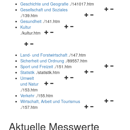
und
Geschichte und Geografie
.
/141017.htm
schließen
Navigationsm
Gesellschaft und Soziales
Navigationsmenü
öffnen
.
/139.htm
öffnen
und
Gesundheit
.
/141.htm
Navigationsmenü
und
schließen
Kultur
Navigationsmenü
öffnen
schließen
.
/kultur.htm
öffnen
und
Navigationsmenü
und
schließen
öffnen
schließen
Land- und Forstwirtschaft
.
/147.htm
und
Sicherheit und Ordnung
.
/89557.htm
schließen
Navigationsm
Sport und Freizeit
.
/151.htm
Navigationsmenü
öffnen
Statistik
.
/statistik.htm
Navigationsmenü
öffnen
und
Umwelt
Navigationsmenü
öffnen
und
schließen
und Natur
öffnen
und
schließen
.
/153.htm
und
schließen
Verkehr
.
/155.htm
schließen
Navigationsm
Wirtschaft, Arbeit und Tourismus
Navigationsmenü
öffnen
.
/157.htm
öffnen
und
und
schließen
Aktuelle Messwerte
schließen