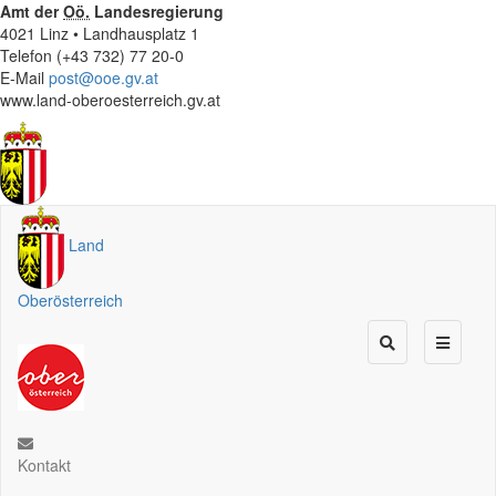
Amt der
Oö.
Landesregierung
4021 Linz • Landhausplatz 1
Telefon (+43 732) 77 20-0
E-Mail
post@ooe.gv.at
www.land-oberoesterreich.gv.at
Land
Oberösterreich
Kontakt