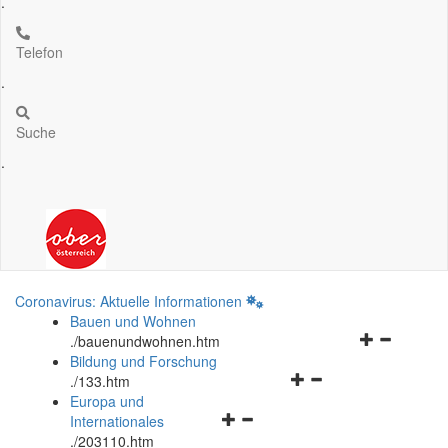
.
Telefon
.
Suche
.
Coronavirus: Aktuelle Informationen
Bauen und Wohnen
Navigationsm
.
/bauenundwohnen.htm
öffnen
Bildung und Forschung
Navigationsmenü
und
.
/133.htm
öffnen
schließen
Europa und
Navigationsmenü
und
Internationales
öffnen
schließen
.
/203110.htm