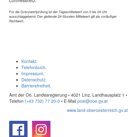
Luftmessnetz.
Für die Grenzwertprüfung ist der Tagesmittelwert von 0 bis 24 Uhr
ausschlaggebend. Der gleitende 24-Stunden Mittelwert gilt als vorläufiger
Richtwert.
Kontakt
.
Telefonbuch
.
Impressum
.
Datenschutz
.
Barrierefreiheit
.
Amt der Oö. Landesregierung • 4021 Linz, Landhausplatz 1
•
Telefon
(+43 732) 77 20-0
• E-Mail
post@ooe.gv.at
www.land-oberoesterreich.gv.at