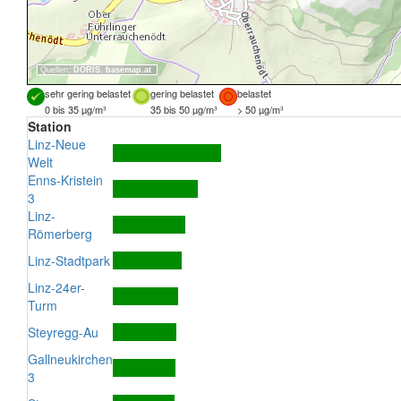
Quellen:
DORIS
,
basemap.at
sehr gering belastet
gering belastet
belastet
0 bis 35 µg/m³
35 bis 50 µg/m³
> 50 µg/m³
Station
Linz-Neue
Welt
Enns-Kristein
3
Linz-
Römerberg
Linz-Stadtpark
Linz-24er-
Turm
Steyregg-Au
Gallneukirchen
3