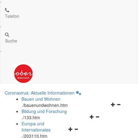
.
Telefon
.
Suche
.
Coronavirus: Aktuelle Informationen
Bauen und Wohnen
Navigationsm
.
/bauenundwohnen.htm
öffnen
Bildung und Forschung
Navigationsmenü
und
.
/133.htm
öffnen
schließen
Europa und
Navigationsmenü
und
Internationales
öffnen
schließen
.
/203110.htm