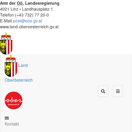
Amt der
Oö.
Landesregierung
4021 Linz • Landhausplatz 1
Telefon (+43 732) 77 20-0
E-Mail
post@ooe.gv.at
www.land-oberoesterreich.gv.at
Land
Oberösterreich
Kontakt