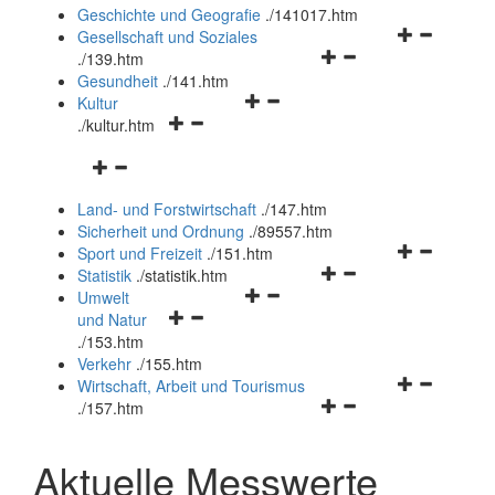
und
Geschichte und Geografie
.
/141017.htm
schließen
Navigationsm
Gesellschaft und Soziales
Navigationsmenü
öffnen
.
/139.htm
öffnen
und
Gesundheit
.
/141.htm
Navigationsmenü
und
schließen
Kultur
Navigationsmenü
öffnen
schließen
.
/kultur.htm
öffnen
und
Navigationsmenü
und
schließen
öffnen
schließen
Land- und Forstwirtschaft
.
/147.htm
und
Sicherheit und Ordnung
.
/89557.htm
schließen
Navigationsm
Sport und Freizeit
.
/151.htm
Navigationsmenü
öffnen
Statistik
.
/statistik.htm
Navigationsmenü
öffnen
und
Umwelt
Navigationsmenü
öffnen
und
schließen
und Natur
öffnen
und
schließen
.
/153.htm
und
schließen
Verkehr
.
/155.htm
schließen
Navigationsm
Wirtschaft, Arbeit und Tourismus
Navigationsmenü
öffnen
.
/157.htm
öffnen
und
und
schließen
Aktuelle Messwerte
schließen