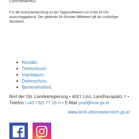
Luftmessnetz.
Für die Grenzwertprüfung ist der Tagesmittelwert von 0 bis 24 Uhr
ausschlaggebend. Der gleitende 24-Stunden Mittelwert gilt als vorläufiger
Richtwert.
Kontakt
.
Telefonbuch
.
Impressum
.
Datenschutz
.
Barrierefreiheit
.
Amt der Oö. Landesregierung • 4021 Linz, Landhausplatz 1
•
Telefon
(+43 732) 77 20-0
• E-Mail
post@ooe.gv.at
www.land-oberoesterreich.gv.at