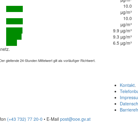
10.0
µg/m³
10.0
µg/m³
9.9 µg/m³
9.3 µg/m³
6.5 µg/m³
netz.
 gleitende 24-Stunden Mittelwert gilt als vorläufiger Richtwert.
Kontakt
.
Telefonb
Impress
Datensch
Barrierefr
efon
(+43 732) 77 20-0
• E-Mail
post@ooe.gv.at