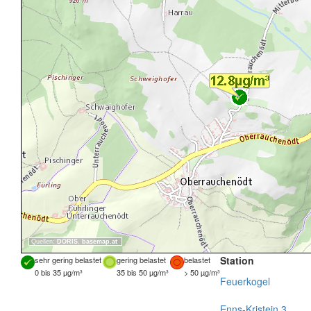
Quellen:
DORIS
,
basemap.at
Station
sehr gering belastet
gering belastet
belastet
0 bis 35 µg/m³
35 bis 50 µg/m³
> 50 µg/m³
Feuerkogel
Enns-Kristein 3