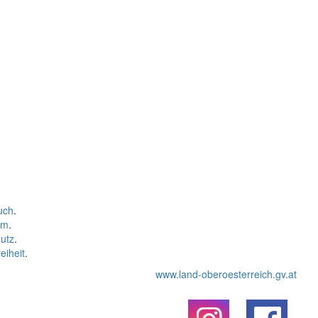
uch
.
um
.
utz
.
eiheit
.
www.land-oberoesterreich.gv.at