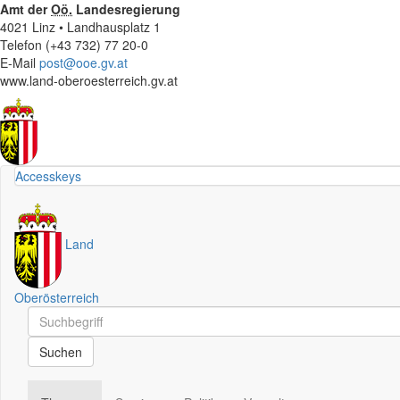
Amt der
Oö.
Landesregierung
4021 Linz • Landhausplatz 1
Telefon (+43 732) 77 20-0
E-Mail
post@ooe.gv.at
www.land-oberoesterreich.gv.at
Accesskeys
Land
Oberösterreich
Schnellsuche
Schnellsuche
Suchen