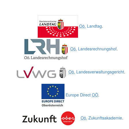
Oö.
Landtag
.
Oö.
Landesrechnungshof
.
Oö.
Landesverwaltungsgericht
.
Europe Direct
OÖ
.
Oö.
Zukunftsakademie
.