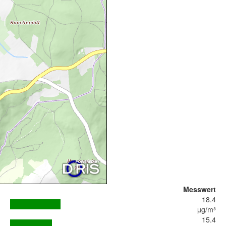
Messwert
18.4
µg/m³
15.4