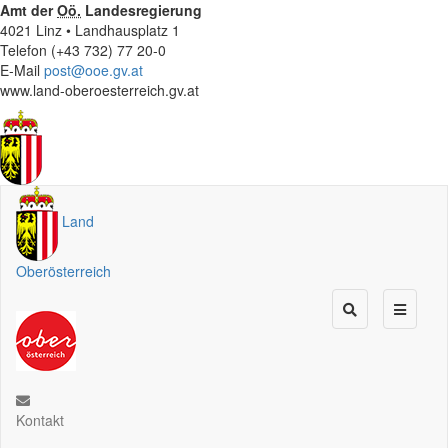
Amt der
Oö.
Landesregierung
4021 Linz • Landhausplatz 1
Telefon (+43 732) 77 20-0
E-Mail
post@ooe.gv.at
www.land-oberoesterreich.gv.at
Land
Oberösterreich
Kontakt