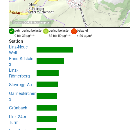
Quellen:
DORIS
,
basemap.at
sehr gering belastet
gering belastet
belastet
0 bis 35 µg/m³
35 bis 50 µg/m³
> 50 µg/m³
Station
Linz-Neue
Welt
Enns-Kristein
3
Linz-
Römerberg
Steyregg-Au
Gallneukirchen
3
Grünbach
Linz-24er-
Turm