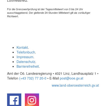
Luftmessnetz.
Für die Grenzwertprüfung ist der Tagesmittelwert von 0 bis 24 Uhr
ausschlaggebend. Der gleitende 24-Stunden Mittelwert gilt als vorläufiger
Richtwert.
Kontakt
.
Telefonbuch
.
Impressum
.
Datenschutz
.
Barrierefreiheit
.
Amt der Oö. Landesregierung • 4021 Linz, Landhausplatz 1
•
Telefon
(+43 732) 77 20-0
• E-Mail
post@ooe.gv.at
www.land-oberoesterreich.gv.at