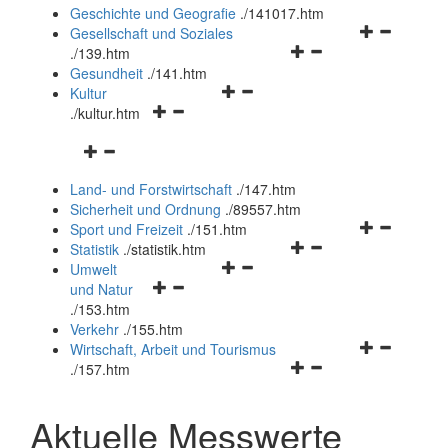
und
Geschichte und Geografie
.
/141017.htm
schließen
Navigationsm
Gesellschaft und Soziales
Navigationsmenü
öffnen
.
/139.htm
öffnen
und
Gesundheit
.
/141.htm
Navigationsmenü
und
schließen
Kultur
Navigationsmenü
öffnen
schließen
.
/kultur.htm
öffnen
und
Navigationsmenü
und
schließen
öffnen
schließen
Land- und Forstwirtschaft
.
/147.htm
und
Sicherheit und Ordnung
.
/89557.htm
schließen
Navigationsm
Sport und Freizeit
.
/151.htm
Navigationsmenü
öffnen
Statistik
.
/statistik.htm
Navigationsmenü
öffnen
und
Umwelt
Navigationsmenü
öffnen
und
schließen
und Natur
öffnen
und
schließen
.
/153.htm
und
schließen
Verkehr
.
/155.htm
schließen
Navigationsm
Wirtschaft, Arbeit und Tourismus
Navigationsmenü
öffnen
.
/157.htm
öffnen
und
und
schließen
Aktuelle Messwerte
schließen