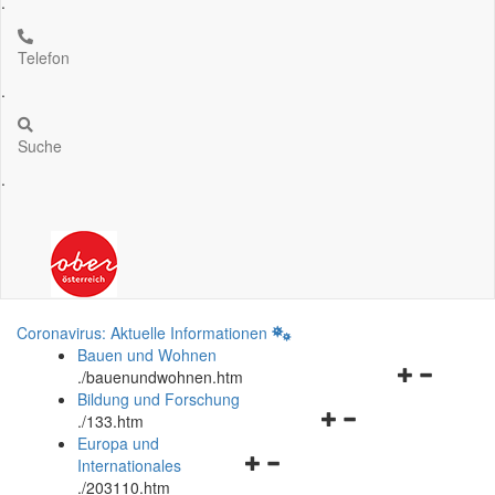
.
Telefon
.
Suche
.
Coronavirus: Aktuelle Informationen
Bauen und Wohnen
Navigationsm
.
/bauenundwohnen.htm
öffnen
Bildung und Forschung
Navigationsmenü
und
.
/133.htm
öffnen
schließen
Europa und
Navigationsmenü
und
Internationales
öffnen
schließen
.
/203110.htm