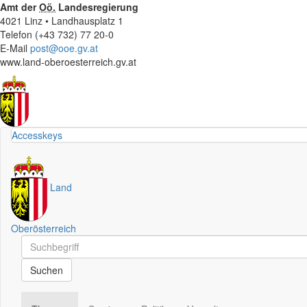
Amt der
Oö.
Landesregierung
4021 Linz • Landhausplatz 1
Telefon (+43 732) 77 20-0
E-Mail
post@ooe.gv.at
www.land-oberoesterreich.gv.at
Accesskeys
Land
Oberösterreich
Schnellsuche
Schnellsuche
Suchen