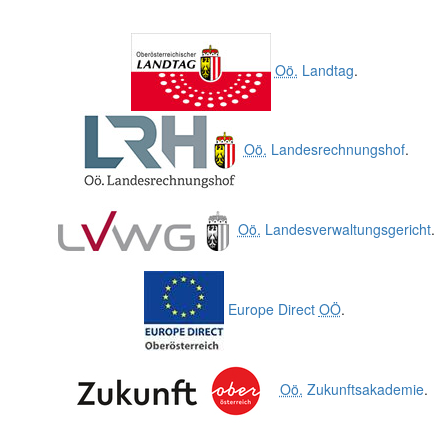
Oö.
Landtag
.
Oö.
Landesrechnungshof
.
Oö.
Landesverwaltungsgericht
.
Europe Direct
OÖ
.
Oö.
Zukunftsakademie
.