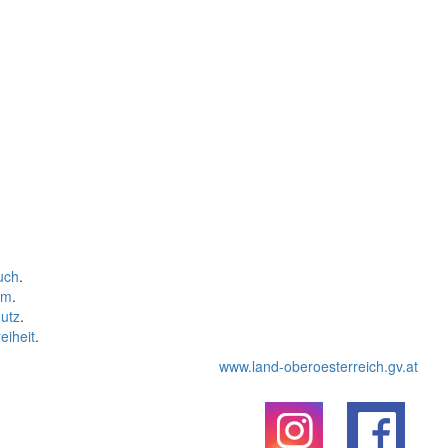
uch
.
um
.
utz
.
eiheit
.
www.land-oberoesterreich.gv.at