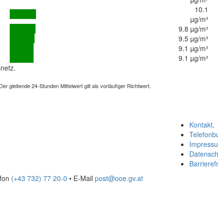
10.1
µg/m³
9.8 µg/m³
9.5 µg/m³
9.1 µg/m³
9.1 µg/m³
netz.
 gleitende 24-Stunden Mittelwert gilt als vorläufiger Richtwert.
Kontakt
.
Telefonb
Impress
Datensch
Barrierefr
efon
(+43 732) 77 20-0
• E-Mail
post@ooe.gv.at