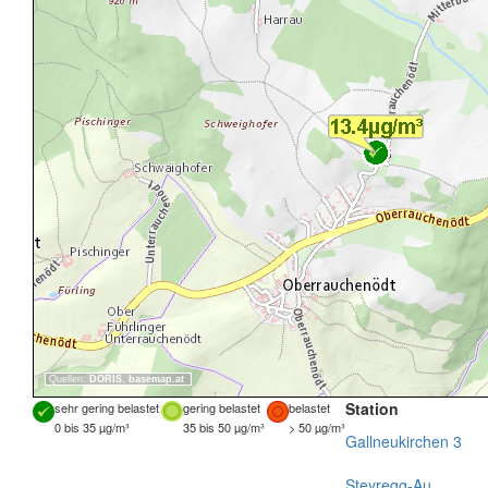
Quellen:
DORIS
,
basemap.at
Station
sehr gering belastet
gering belastet
belastet
0 bis 35 µg/m³
35 bis 50 µg/m³
> 50 µg/m³
Gallneukirchen 3
Steyregg-Au