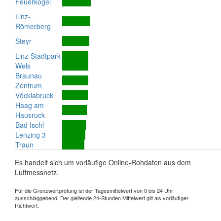
Feuerkogel
Linz-
Römerberg
Steyr
Linz-Stadtpark
Wels
Braunau
Zentrum
Vöcklabruck
Haag am
Hausruck
Bad Ischl
Lenzing 3
Traun
Es handelt sich um vorläufige Online-Rohdaten aus dem
Luftmessnetz.
Für die Grenzwertprüfung ist der Tagesmittelwert von 0 bis 24 Uhr
ausschlaggebend. Der gleitende 24-Stunden Mittelwert gilt als vorläufiger
Richtwert.