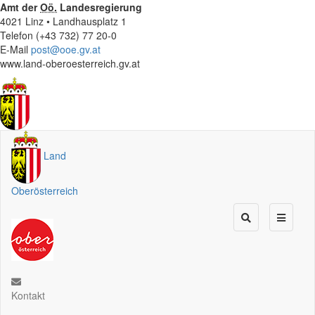
Amt der
Oö.
Landesregierung
4021 Linz • Landhausplatz 1
Telefon (+43 732) 77 20-0
E-Mail
post@ooe.gv.at
www.land-oberoesterreich.gv.at
Land
Oberösterreich
Kontakt