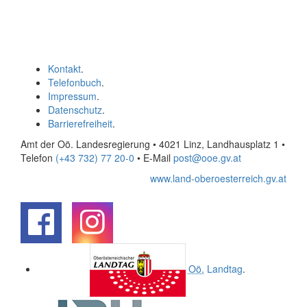
Kontakt
.
Telefonbuch
.
Impressum
.
Datenschutz
.
Barrierefreiheit
.
Amt der Oö. Landesregierung • 4021 Linz, Landhausplatz 1
•
Telefon
(+43 732) 77 20-0
• E-Mail
post@ooe.gv.at
www.land-oberoesterreich.gv.at
.
.
Oö.
Landtag
.