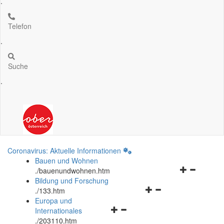
.
Telefon
.
Suche
.
Coronavirus: Aktuelle Informationen
Bauen und Wohnen
Navigationsm
.
/bauenundwohnen.htm
öffnen
Bildung und Forschung
Navigationsmenü
und
.
/133.htm
öffnen
schließen
Europa und
Navigationsmenü
und
Internationales
öffnen
schließen
.
/203110.htm