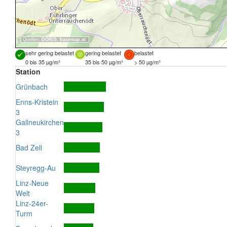
Quellen:
DORIS
,
basemap.at
sehr gering belastet
gering belastet
belastet
0 bis 35 µg/m³
35 bis 50 µg/m³
> 50 µg/m³
Station
Grünbach
Enns-Kristein
3
Gallneukirchen
3
Bad Zell
Steyregg-Au
Linz-Neue
Welt
Linz-24er-
Turm