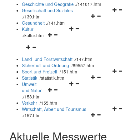
und
Geschichte und Geografie
.
/141017.htm
schließen
Navigationsm
Gesellschaft und Soziales
Navigationsmenü
öffnen
.
/139.htm
öffnen
und
Gesundheit
.
/141.htm
Navigationsmenü
und
schließen
Kultur
Navigationsmenü
öffnen
schließen
.
/kultur.htm
öffnen
und
Navigationsmenü
und
schließen
öffnen
schließen
Land- und Forstwirtschaft
.
/147.htm
und
Sicherheit und Ordnung
.
/89557.htm
schließen
Navigationsm
Sport und Freizeit
.
/151.htm
Navigationsmenü
öffnen
Statistik
.
/statistik.htm
Navigationsmenü
öffnen
und
Umwelt
Navigationsmenü
öffnen
und
schließen
und Natur
öffnen
und
schließen
.
/153.htm
und
schließen
Verkehr
.
/155.htm
schließen
Navigationsm
Wirtschaft, Arbeit und Tourismus
Navigationsmenü
öffnen
.
/157.htm
öffnen
und
und
schließen
Aktuelle Messwerte
schließen