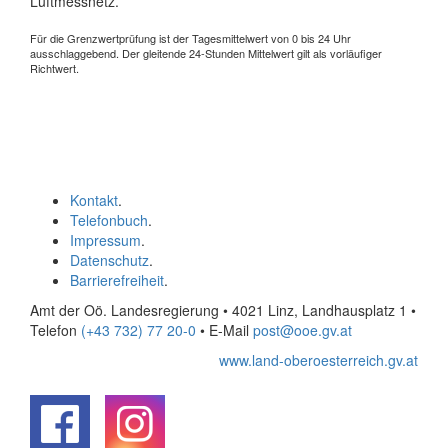
Luftmessnetz.
Für die Grenzwertprüfung ist der Tagesmittelwert von 0 bis 24 Uhr
ausschlaggebend. Der gleitende 24-Stunden Mittelwert gilt als vorläufiger
Richtwert.
Kontakt
.
Telefonbuch
.
Impressum
.
Datenschutz
.
Barrierefreiheit
.
Amt der Oö. Landesregierung • 4021 Linz, Landhausplatz 1
•
Telefon
(+43 732) 77 20-0
• E-Mail
post@ooe.gv.at
www.land-oberoesterreich.gv.at