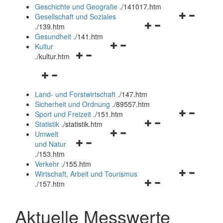
und
Geschichte und Geografie
.
/141017.htm
schließen
Navigationsm
Gesellschaft und Soziales
Navigationsmenü
öffnen
.
/139.htm
öffnen
und
Gesundheit
.
/141.htm
Navigationsmenü
und
schließen
Kultur
Navigationsmenü
öffnen
schließen
.
/kultur.htm
öffnen
und
Navigationsmenü
und
schließen
öffnen
schließen
Land- und Forstwirtschaft
.
/147.htm
und
Sicherheit und Ordnung
.
/89557.htm
schließen
Navigationsm
Sport und Freizeit
.
/151.htm
Navigationsmenü
öffnen
Statistik
.
/statistik.htm
Navigationsmenü
öffnen
und
Umwelt
Navigationsmenü
öffnen
und
schließen
und Natur
öffnen
und
schließen
.
/153.htm
und
schließen
Verkehr
.
/155.htm
schließen
Navigationsm
Wirtschaft, Arbeit und Tourismus
Navigationsmenü
öffnen
.
/157.htm
öffnen
und
und
schließen
Aktuelle Messwerte
schließen