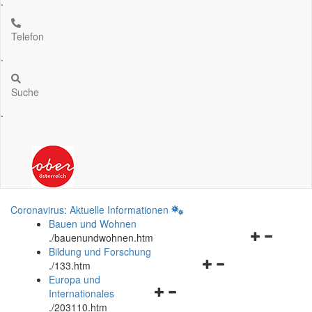
.
Telefon
.
Suche
.
Coronavirus: Aktuelle Informationen
Bauen und Wohnen
Navigationsm
.
/bauenundwohnen.htm
öffnen
Bildung und Forschung
Navigationsmenü
und
.
/133.htm
öffnen
schließen
Europa und
Navigationsmenü
und
Internationales
öffnen
schließen
.
/203110.htm