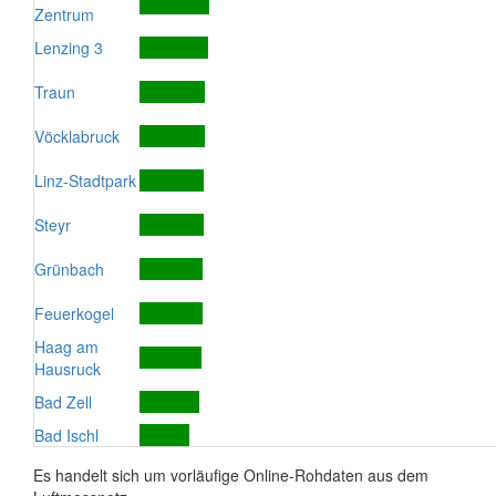
Zentrum
Lenzing 3
Traun
Vöcklabruck
Linz-Stadtpark
Steyr
Grünbach
Feuerkogel
Haag am
Hausruck
Bad Zell
Bad Ischl
Es handelt sich um vorläufige Online-Rohdaten aus dem