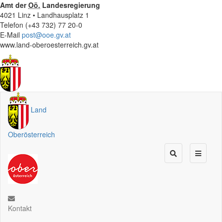
Amt der
Oö.
Landesregierung
4021 Linz • Landhausplatz 1
Telefon (+43 732) 77 20-0
E-Mail
post@ooe.gv.at
www.land-oberoesterreich.gv.at
Land
Oberösterreich
Kontakt