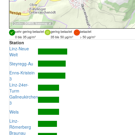
Quellen:
DORIS
,
basemap.at
sehr gering belastet
gering belastet
belastet
0 bis 35 µg/m³
35 bis 50 µg/m³
> 50 µg/m³
Station
Linz-Neue
Welt
Steyregg-Au
Enns-Kristein
3
Linz-24er-
Turm
Gallneukirchen
3
Wels
Linz-
Römerberg
Braunau