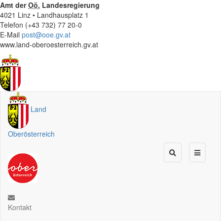
Amt der
Oö.
Landesregierung
4021 Linz • Landhausplatz 1
Telefon (+43 732) 77 20-0
E-Mail
post@ooe.gv.at
www.land-oberoesterreich.gv.at
Land
Oberösterreich
Kontakt