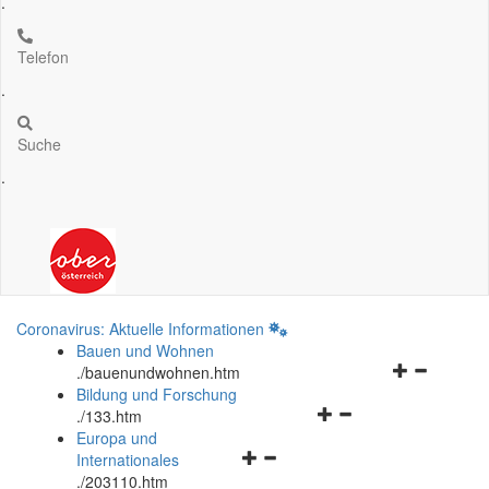
.
Telefon
.
Suche
.
Coronavirus: Aktuelle Informationen
Bauen und Wohnen
Navigationsm
.
/bauenundwohnen.htm
öffnen
Bildung und Forschung
Navigationsmenü
und
.
/133.htm
öffnen
schließen
Europa und
Navigationsmenü
und
Internationales
öffnen
schließen
.
/203110.htm