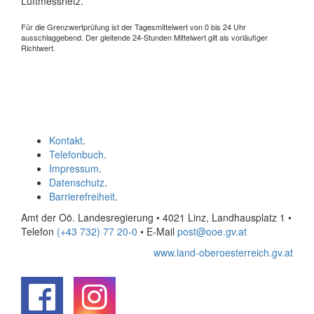
Luftmessnetz.
Für die Grenzwertprüfung ist der Tagesmittelwert von 0 bis 24 Uhr
ausschlaggebend. Der gleitende 24-Stunden Mittelwert gilt als vorläufiger
Richtwert.
Kontakt
.
Telefonbuch
.
Impressum
.
Datenschutz
.
Barrierefreiheit
.
Amt der Oö. Landesregierung • 4021 Linz, Landhausplatz 1
•
Telefon
(+43 732) 77 20-0
• E-Mail
post@ooe.gv.at
www.land-oberoesterreich.gv.at