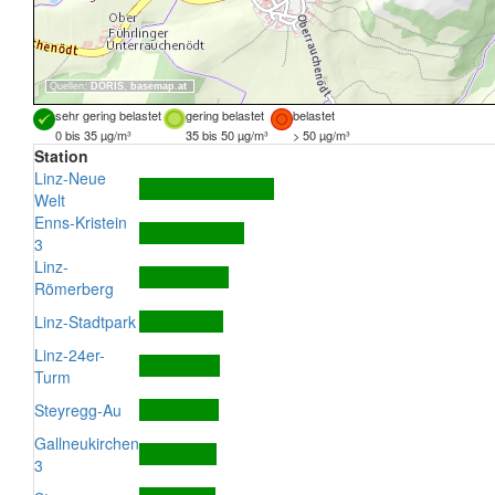
Quellen:
DORIS
,
basemap.at
sehr gering belastet
gering belastet
belastet
0 bis 35 µg/m³
35 bis 50 µg/m³
> 50 µg/m³
Station
Linz-Neue
Welt
Enns-Kristein
3
Linz-
Römerberg
Linz-Stadtpark
Linz-24er-
Turm
Steyregg-Au
Gallneukirchen
3