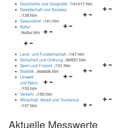
und
Geschichte und Geografie
.
/141017.htm
schließen
Navigationsm
Gesellschaft und Soziales
Navigationsmenü
öffnen
.
/139.htm
öffnen
und
Gesundheit
.
/141.htm
Navigationsmenü
und
schließen
Kultur
Navigationsmenü
öffnen
schließen
.
/kultur.htm
öffnen
und
Navigationsmenü
und
schließen
öffnen
schließen
Land- und Forstwirtschaft
.
/147.htm
und
Sicherheit und Ordnung
.
/89557.htm
schließen
Navigationsm
Sport und Freizeit
.
/151.htm
Navigationsmenü
öffnen
Statistik
.
/statistik.htm
Navigationsmenü
öffnen
und
Umwelt
Navigationsmenü
öffnen
und
schließen
und Natur
öffnen
und
schließen
.
/153.htm
und
schließen
Verkehr
.
/155.htm
schließen
Navigationsm
Wirtschaft, Arbeit und Tourismus
Navigationsmenü
öffnen
.
/157.htm
öffnen
und
und
schließen
Aktuelle Messwerte
schließen