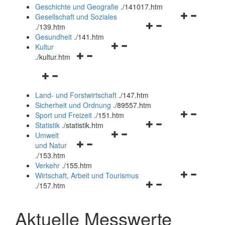
und
Geschichte und Geografie
.
/141017.htm
schließen
Navigationsm
Gesellschaft und Soziales
Navigationsmenü
öffnen
.
/139.htm
öffnen
und
Gesundheit
.
/141.htm
Navigationsmenü
und
schließen
Kultur
Navigationsmenü
öffnen
schließen
.
/kultur.htm
öffnen
und
Navigationsmenü
und
schließen
öffnen
schließen
Land- und Forstwirtschaft
.
/147.htm
und
Sicherheit und Ordnung
.
/89557.htm
schließen
Navigationsm
Sport und Freizeit
.
/151.htm
Navigationsmenü
öffnen
Statistik
.
/statistik.htm
Navigationsmenü
öffnen
und
Umwelt
Navigationsmenü
öffnen
und
schließen
und Natur
öffnen
und
schließen
.
/153.htm
und
schließen
Verkehr
.
/155.htm
schließen
Navigationsm
Wirtschaft, Arbeit und Tourismus
Navigationsmenü
öffnen
.
/157.htm
öffnen
und
und
schließen
Aktuelle Messwerte
schließen