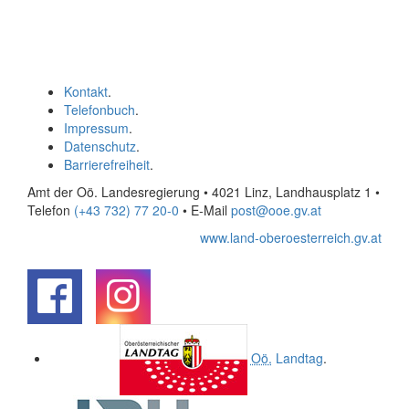
Kontakt
.
Telefonbuch
.
Impressum
.
Datenschutz
.
Barrierefreiheit
.
Amt der Oö. Landesregierung • 4021 Linz, Landhausplatz 1
•
Telefon
(+43 732) 77 20-0
• E-Mail
post@ooe.gv.at
www.land-oberoesterreich.gv.at
.
.
Oö.
Landtag
.