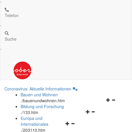
.
Telefon
.
Suche
.
Coronavirus: Aktuelle Informationen
Bauen und Wohnen
Navigationsm
.
/bauenundwohnen.htm
öffnen
Bildung und Forschung
Navigationsmenü
und
.
/133.htm
öffnen
schließen
Europa und
Navigationsmenü
und
Internationales
öffnen
schließen
.
/203110.htm