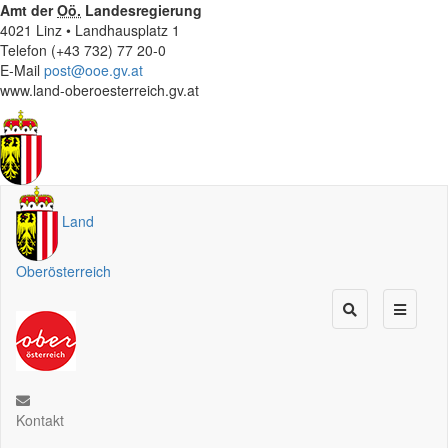
Amt der
Oö.
Landesregierung
4021 Linz • Landhausplatz 1
Telefon (+43 732) 77 20-0
E-Mail
post@ooe.gv.at
www.land-oberoesterreich.gv.at
Land
Oberösterreich
Kontakt