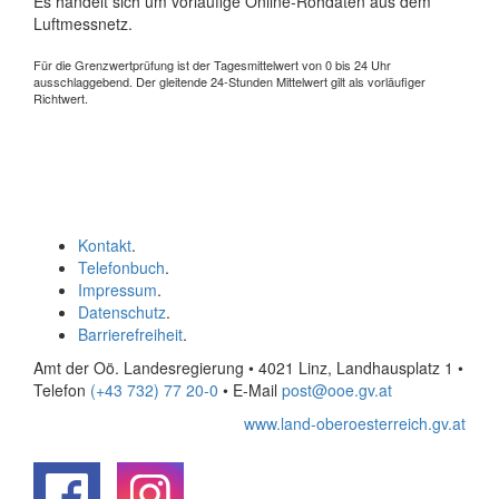
Es handelt sich um vorläufige Online-Rohdaten aus dem
Luftmessnetz.
Für die Grenzwertprüfung ist der Tagesmittelwert von 0 bis 24 Uhr
ausschlaggebend. Der gleitende 24-Stunden Mittelwert gilt als vorläufiger
Richtwert.
Kontakt
.
Telefonbuch
.
Impressum
.
Datenschutz
.
Barrierefreiheit
.
Amt der Oö. Landesregierung • 4021 Linz, Landhausplatz 1
•
Telefon
(+43 732) 77 20-0
• E-Mail
post@ooe.gv.at
www.land-oberoesterreich.gv.at