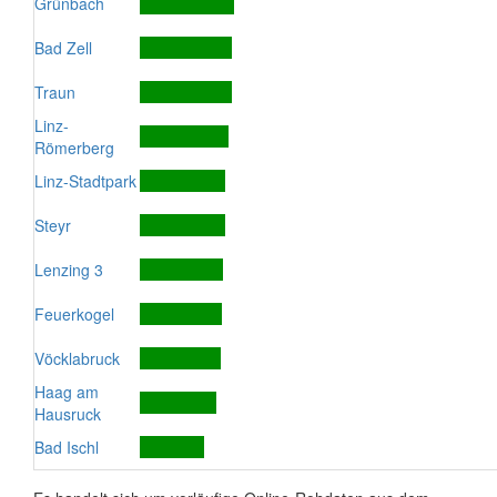
Grünbach
Bad Zell
Traun
Linz-
Römerberg
Linz-Stadtpark
Steyr
Lenzing 3
Feuerkogel
Vöcklabruck
Haag am
Hausruck
Bad Ischl