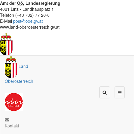
Amt der
Oö.
Landesregierung
4021 Linz • Landhausplatz 1
Telefon (+43 732) 77 20-0
E-Mail
post@ooe.gv.at
www.land-oberoesterreich.gv.at
Land
Oberösterreich
Kontakt