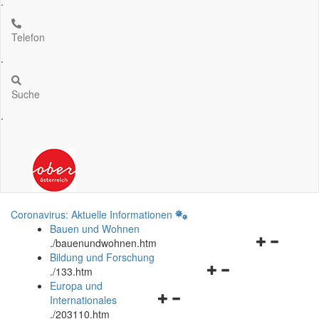
.
Telefon
.
Suche
.
Coronavirus: Aktuelle Informationen
Bauen und Wohnen
Navigationsm
.
/bauenundwohnen.htm
öffnen
Bildung und Forschung
Navigationsmenü
und
.
/133.htm
öffnen
schließen
Europa und
Navigationsmenü
und
Internationales
öffnen
schließen
.
/203110.htm