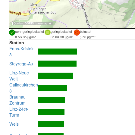
Quellen:
DORIS
,
basemap.at
sehr gering belastet
gering belastet
belastet
0 bis 35 µg/m³
35 bis 50 µg/m³
> 50 µg/m³
Station
Enns-Kristein
3
Steyregg-Au
Linz-Neue
Welt
Gallneukirchen
3
Braunau
Zentrum
Linz-24er-
Turm
Wels