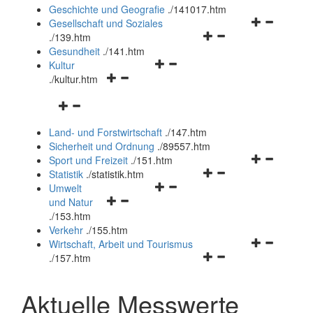
und
Geschichte und Geografie
.
/141017.htm
schließen
Navigationsm
Gesellschaft und Soziales
Navigationsmenü
öffnen
.
/139.htm
öffnen
und
Gesundheit
.
/141.htm
Navigationsmenü
und
schließen
Kultur
Navigationsmenü
öffnen
schließen
.
/kultur.htm
öffnen
und
Navigationsmenü
und
schließen
öffnen
schließen
Land- und Forstwirtschaft
.
/147.htm
und
Sicherheit und Ordnung
.
/89557.htm
schließen
Navigationsm
Sport und Freizeit
.
/151.htm
Navigationsmenü
öffnen
Statistik
.
/statistik.htm
Navigationsmenü
öffnen
und
Umwelt
Navigationsmenü
öffnen
und
schließen
und Natur
öffnen
und
schließen
.
/153.htm
und
schließen
Verkehr
.
/155.htm
schließen
Navigationsm
Wirtschaft, Arbeit und Tourismus
Navigationsmenü
öffnen
.
/157.htm
öffnen
und
und
schließen
Aktuelle Messwerte
schließen