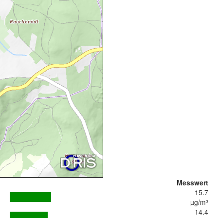
Messwert
15.7
µg/m³
14.4