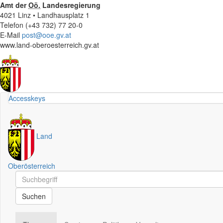
Amt der
Oö.
Landesregierung
4021 Linz • Landhausplatz 1
Telefon (+43 732) 77 20-0
E-Mail
post@ooe.gv.at
www.land-oberoesterreich.gv.at
Accesskeys
Land
Oberösterreich
Schnellsuche
Schnellsuche
Suchen