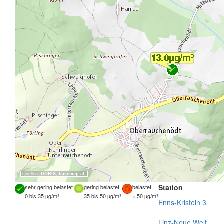
Quellen:
DORIS
,
basemap.at
Station
sehr gering belastet
gering belastet
belastet
0 bis 35 µg/m³
35 bis 50 µg/m³
> 50 µg/m³
Enns-Kristein 3
Linz-Neue Welt