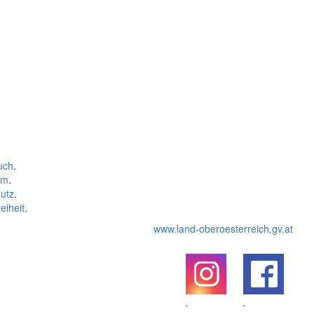
uch
.
um
.
utz
.
eiheit
.
www.land-oberoesterreich.gv.at
.
.