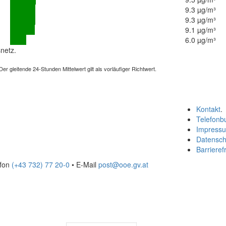
9.3 µg/m³
9.3 µg/m³
9.1 µg/m³
6.0 µg/m³
netz.
 gleitende 24-Stunden Mittelwert gilt als vorläufiger Richtwert.
Kontakt
.
Telefonb
Impress
Datensch
Barrierefr
efon
(+43 732) 77 20-0
• E-Mail
post@ooe.gv.at