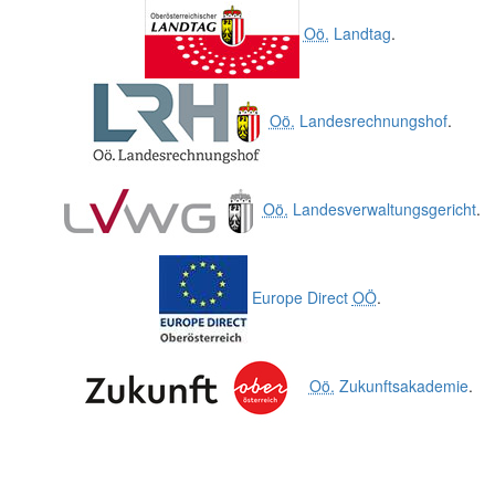
Oö.
Landtag
.
Oö.
Landesrechnungshof
.
Oö.
Landesverwaltungsgericht
.
Europe Direct
OÖ
.
Oö.
Zukunftsakademie
.