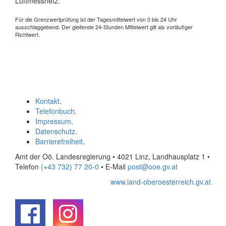
Luftmessnetz.
Für die Grenzwertprüfung ist der Tagesmittelwert von 0 bis 24 Uhr
ausschlaggebend. Der gleitende 24-Stunden Mittelwert gilt als vorläufiger
Richtwert.
Kontakt
.
Telefonbuch
.
Impressum
.
Datenschutz
.
Barrierefreiheit
.
Amt der Oö. Landesregierung • 4021 Linz, Landhausplatz 1
•
Telefon
(+43 732) 77 20-0
• E-Mail
post@ooe.gv.at
www.land-oberoesterreich.gv.at