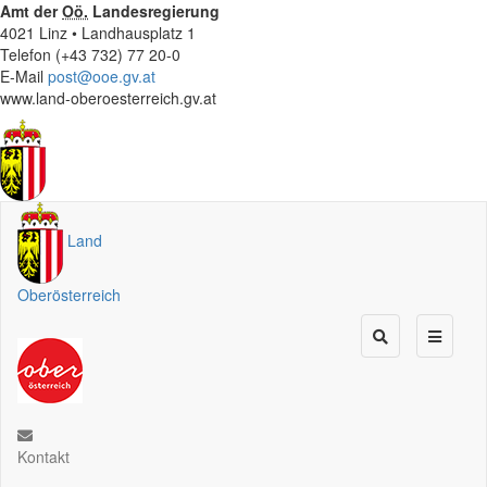
Amt der
Oö.
Landesregierung
4021 Linz • Landhausplatz 1
Telefon (+43 732) 77 20-0
E-Mail
post@ooe.gv.at
www.land-oberoesterreich.gv.at
Land
Oberösterreich
Kontakt