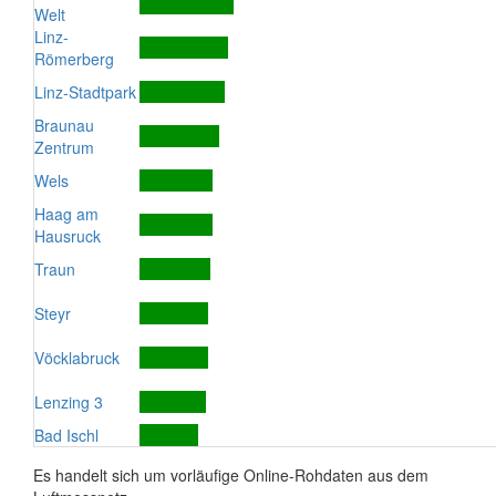
Welt
Linz-
Römerberg
Linz-Stadtpark
Braunau
Zentrum
Wels
Haag am
Hausruck
Traun
Steyr
Vöcklabruck
Lenzing 3
Bad Ischl
Es handelt sich um vorläufige Online-Rohdaten aus dem