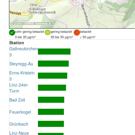
Quellen:
DORIS
,
basemap.at
sehr gering belastet
gering belastet
belastet
0 bis 35 µg/m³
35 bis 50 µg/m³
> 50 µg/m³
Station
Gallneukirchen
3
Steyregg-Au
Enns-Kristein
3
Linz-24er-
Turm
Bad Zell
Feuerkogel
Grünbach
Linz-Neue