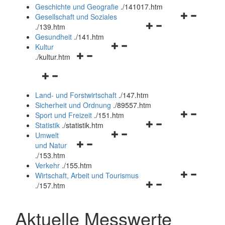
und
Geschichte und Geografie
.
/141017.htm
schließen
Navigationsm
Gesellschaft und Soziales
Navigationsmenü
öffnen
.
/139.htm
öffnen
und
Gesundheit
.
/141.htm
Navigationsmenü
und
schließen
Kultur
Navigationsmenü
öffnen
schließen
.
/kultur.htm
öffnen
und
Navigationsmenü
und
schließen
öffnen
schließen
Land- und Forstwirtschaft
.
/147.htm
und
Sicherheit und Ordnung
.
/89557.htm
schließen
Navigationsm
Sport und Freizeit
.
/151.htm
Navigationsmenü
öffnen
Statistik
.
/statistik.htm
Navigationsmenü
öffnen
und
Umwelt
Navigationsmenü
öffnen
und
schließen
und Natur
öffnen
und
schließen
.
/153.htm
und
schließen
Verkehr
.
/155.htm
schließen
Navigationsm
Wirtschaft, Arbeit und Tourismus
Navigationsmenü
öffnen
.
/157.htm
öffnen
und
und
schließen
Aktuelle Messwerte
schließen