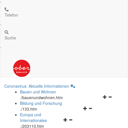
.
Telefon
.
Suche
.
Coronavirus: Aktuelle Informationen
Bauen und Wohnen
Navigationsm
.
/bauenundwohnen.htm
öffnen
Bildung und Forschung
Navigationsmenü
und
.
/133.htm
öffnen
schließen
Europa und
Navigationsmenü
und
Internationales
öffnen
schließen
.
/203110.htm