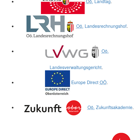
Oö.
Landtag
.
Oö.
Landesrechnungshof
.
Oö.
Landesverwaltungsgericht
.
Europe Direct
OÖ
.
Oö.
Zukunftsakademie
.