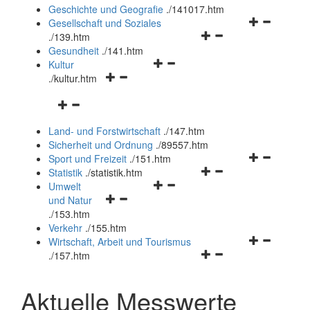
und
Geschichte und Geografie
.
/141017.htm
schließen
Navigationsm
Gesellschaft und Soziales
Navigationsmenü
öffnen
.
/139.htm
öffnen
und
Gesundheit
.
/141.htm
Navigationsmenü
und
schließen
Kultur
Navigationsmenü
öffnen
schließen
.
/kultur.htm
öffnen
und
Navigationsmenü
und
schließen
öffnen
schließen
Land- und Forstwirtschaft
.
/147.htm
und
Sicherheit und Ordnung
.
/89557.htm
schließen
Navigationsm
Sport und Freizeit
.
/151.htm
Navigationsmenü
öffnen
Statistik
.
/statistik.htm
Navigationsmenü
öffnen
und
Umwelt
Navigationsmenü
öffnen
und
schließen
und Natur
öffnen
und
schließen
.
/153.htm
und
schließen
Verkehr
.
/155.htm
schließen
Navigationsm
Wirtschaft, Arbeit und Tourismus
Navigationsmenü
öffnen
.
/157.htm
öffnen
und
und
schließen
Aktuelle Messwerte
schließen