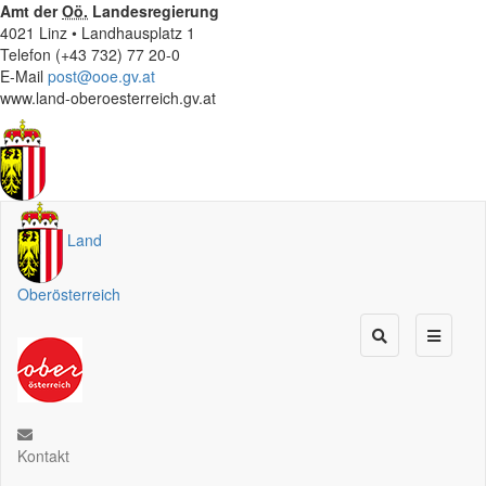
Amt der
Oö.
Landesregierung
4021 Linz • Landhausplatz 1
Telefon (+43 732) 77 20-0
E-Mail
post@ooe.gv.at
www.land-oberoesterreich.gv.at
Land
Oberösterreich
Kontakt