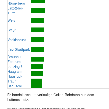
Römerberg
Linz-24er-
Turm
Wels
Steyr
Vöcklabruck
Linz-Stadtpark
Braunau
Zentrum
Lenzing 3
Haag am
Hausruck
Traun
Bad Ischl
Es handelt sich um vorläufige Online-Rohdaten aus dem
Luftmessnetz.
Für die Grenzwertprüfung ist der Tagesmittelwert von 0 bis 24 Uhr