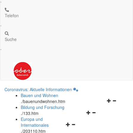
.
Telefon
.
Suche
.
Coronavirus: Aktuelle Informationen
Bauen und Wohnen
Navigationsm
.
/bauenundwohnen.htm
öffnen
Bildung und Forschung
Navigationsmenü
und
.
/133.htm
öffnen
schließen
Europa und
Navigationsmenü
und
Internationales
öffnen
schließen
.
/203110.htm