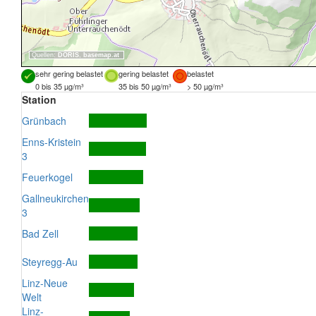
Quellen:
DORIS
,
basemap.at
sehr gering belastet
gering belastet
belastet
0 bis 35 µg/m³
35 bis 50 µg/m³
> 50 µg/m³
Station
Grünbach
Enns-Kristein
3
Feuerkogel
Gallneukirchen
3
Bad Zell
Steyregg-Au
Linz-Neue
Welt
Linz-