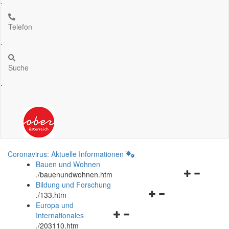
.
Telefon
.
Suche
.
Coronavirus: Aktuelle Informationen
Bauen und Wohnen
Navigationsm
.
/bauenundwohnen.htm
öffnen
Bildung und Forschung
Navigationsmenü
und
.
/133.htm
öffnen
schließen
Europa und
Navigationsmenü
und
Internationales
öffnen
schließen
.
/203110.htm