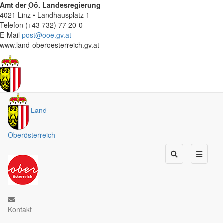
Amt der
Oö.
Landesregierung
4021 Linz • Landhausplatz 1
Telefon (+43 732) 77 20-0
E-Mail
post@ooe.gv.at
www.land-oberoesterreich.gv.at
Land
Oberösterreich
Kontakt