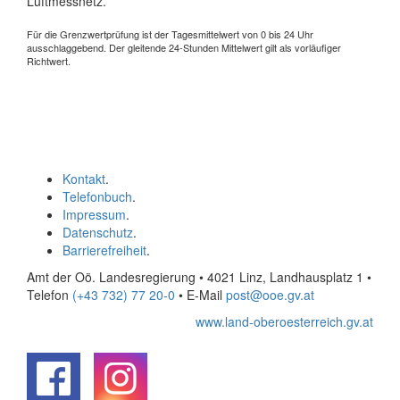
Luftmessnetz.
Für die Grenzwertprüfung ist der Tagesmittelwert von 0 bis 24 Uhr
ausschlaggebend. Der gleitende 24-Stunden Mittelwert gilt als vorläufiger
Richtwert.
Kontakt
.
Telefonbuch
.
Impressum
.
Datenschutz
.
Barrierefreiheit
.
Amt der Oö. Landesregierung • 4021 Linz, Landhausplatz 1
•
Telefon
(+43 732) 77 20-0
• E-Mail
post@ooe.gv.at
www.land-oberoesterreich.gv.at