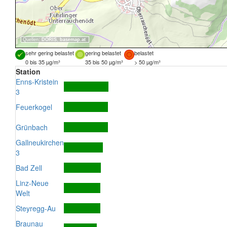
Quellen:
DORIS
,
basemap.at
sehr gering belastet
gering belastet
belastet
0 bis 35 µg/m³
35 bis 50 µg/m³
> 50 µg/m³
Station
Enns-Kristein
3
Feuerkogel
Grünbach
Gallneukirchen
3
Bad Zell
Linz-Neue
Welt
Steyregg-Au
Braunau