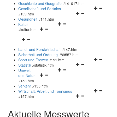
und
Geschichte und Geografie
.
/141017.htm
schließen
Navigationsm
Gesellschaft und Soziales
Navigationsmenü
öffnen
.
/139.htm
öffnen
und
Gesundheit
.
/141.htm
Navigationsmenü
und
schließen
Kultur
Navigationsmenü
öffnen
schließen
.
/kultur.htm
öffnen
und
Navigationsmenü
und
schließen
öffnen
schließen
Land- und Forstwirtschaft
.
/147.htm
und
Sicherheit und Ordnung
.
/89557.htm
schließen
Navigationsm
Sport und Freizeit
.
/151.htm
Navigationsmenü
öffnen
Statistik
.
/statistik.htm
Navigationsmenü
öffnen
und
Umwelt
Navigationsmenü
öffnen
und
schließen
und Natur
öffnen
und
schließen
.
/153.htm
und
schließen
Verkehr
.
/155.htm
schließen
Navigationsm
Wirtschaft, Arbeit und Tourismus
Navigationsmenü
öffnen
.
/157.htm
öffnen
und
und
schließen
Aktuelle Messwerte
schließen