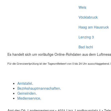
Wels
Vöcklabruck
Haag am Hausruck
Lenzing 3
Bad Ischl
Es handelt sich um vorläufige Online-Rohdaten aus dem Luftmess
Für die Grenzwertprüfung ist der Tagesmittelwert von 0 bis 24 Uhr ausschlaggebend. Der
Amtstafel
.
Bezirkshauptmannschaften
.
Gemeinden
.
Medienservice
.
Amt der Oö. Landesregierung • 4021 Linz, Landhausplatz 1
• Tel