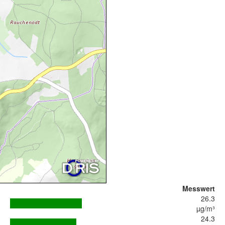
Messwert
26.3
µg/m³
24.3