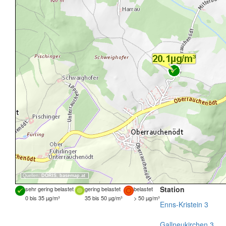
Quellen:
DORIS
,
basemap.at
Station
sehr gering belastet
gering belastet
belastet
0 bis 35 µg/m³
35 bis 50 µg/m³
> 50 µg/m³
Enns-Kristein 3
Gallneukirchen 3