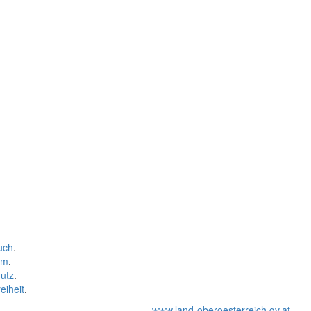
uch
.
um
.
utz
.
eiheit
.
www.land-oberoesterreich.gv.at