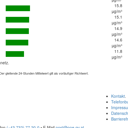
15.8
µg/m³
15.1
µg/m³
14.9
µg/m³
14.6
µg/m³
11.8
µg/m³
netz.
 gleitende 24-Stunden Mittelwert gilt als vorläufiger Richtwert.
Kontakt
.
Telefonb
Impress
Datensch
Barrierefr
efon
(+43 732) 77 20-0
• E-Mail
post@ooe.gv.at