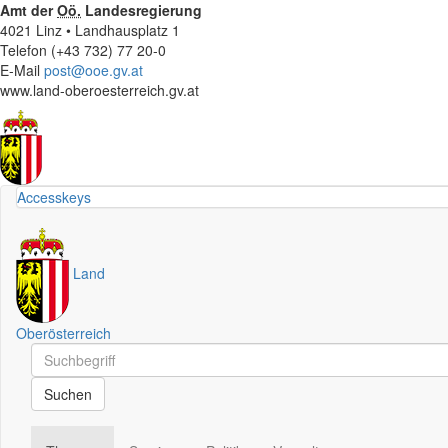
Amt der
Oö.
Landesregierung
4021 Linz • Landhausplatz 1
Telefon (+43 732) 77 20-0
E-Mail
post@ooe.gv.at
www.land-oberoesterreich.gv.at
Accesskeys
Land
Oberösterreich
Schnellsuche
Schnellsuche
Suchen