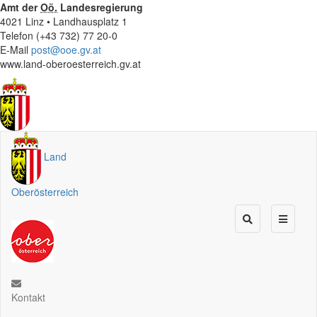
Amt der
Oö.
Landesregierung
4021 Linz • Landhausplatz 1
Telefon (+43 732) 77 20-0
E-Mail
post@ooe.gv.at
www.land-oberoesterreich.gv.at
Land
Oberösterreich
Kontakt