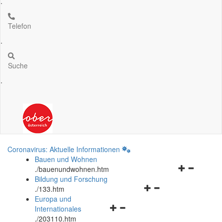
.
Telefon
.
Suche
.
Coronavirus: Aktuelle Informationen
Bauen und Wohnen
Navigationsm
.
/bauenundwohnen.htm
öffnen
Bildung und Forschung
Navigationsmenü
und
.
/133.htm
öffnen
schließen
Europa und
Navigationsmenü
und
Internationales
öffnen
schließen
.
/203110.htm