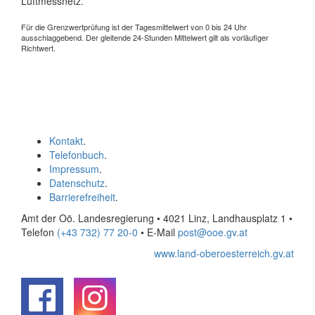
Luftmessnetz.
Für die Grenzwertprüfung ist der Tagesmittelwert von 0 bis 24 Uhr
ausschlaggebend. Der gleitende 24-Stunden Mittelwert gilt als vorläufiger
Richtwert.
Kontakt
.
Telefonbuch
.
Impressum
.
Datenschutz
.
Barrierefreiheit
.
Amt der Oö. Landesregierung • 4021 Linz, Landhausplatz 1
•
Telefon
(+43 732) 77 20-0
• E-Mail
post@ooe.gv.at
www.land-oberoesterreich.gv.at