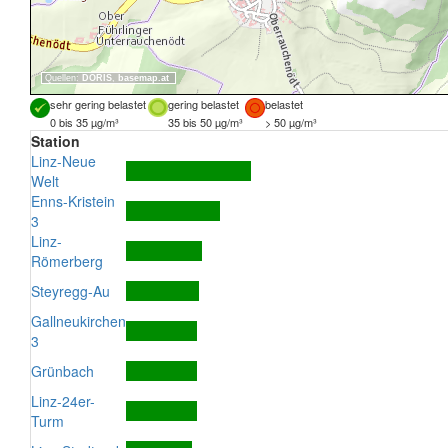
Quellen:
DORIS
,
basemap.at
sehr gering belastet
gering belastet
belastet
0 bis 35 µg/m³
35 bis 50 µg/m³
> 50 µg/m³
Station
Linz-Neue
Welt
Enns-Kristein
3
Linz-
Römerberg
Steyregg-Au
Gallneukirchen
3
Grünbach
Linz-24er-
Turm