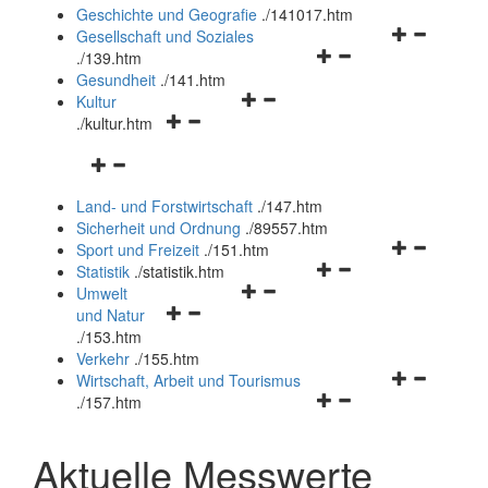
und
Geschichte und Geografie
.
/141017.htm
schließen
Navigationsm
Gesellschaft und Soziales
Navigationsmenü
öffnen
.
/139.htm
öffnen
und
Gesundheit
.
/141.htm
Navigationsmenü
und
schließen
Kultur
Navigationsmenü
öffnen
schließen
.
/kultur.htm
öffnen
und
Navigationsmenü
und
schließen
öffnen
schließen
Land- und Forstwirtschaft
.
/147.htm
und
Sicherheit und Ordnung
.
/89557.htm
schließen
Navigationsm
Sport und Freizeit
.
/151.htm
Navigationsmenü
öffnen
Statistik
.
/statistik.htm
Navigationsmenü
öffnen
und
Umwelt
Navigationsmenü
öffnen
und
schließen
und Natur
öffnen
und
schließen
.
/153.htm
und
schließen
Verkehr
.
/155.htm
schließen
Navigationsm
Wirtschaft, Arbeit und Tourismus
Navigationsmenü
öffnen
.
/157.htm
öffnen
und
und
schließen
Aktuelle Messwerte
schließen