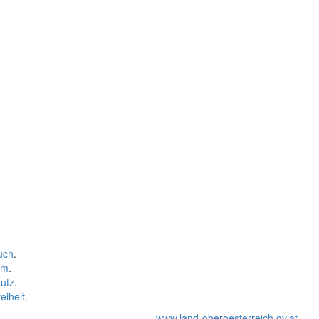
uch
.
um
.
utz
.
eiheit
.
www.land-oberoesterreich.gv.at