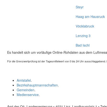
Steyr
Haag am Hausruck
Vöcklabruck
Lenzing 3
Bad Ischl
Es handelt sich um vorläufige Online-Rohdaten aus dem Luftmess
Für die Grenzwertprüfung ist der Tagesmittelwert von 0 bis 24 Uhr ausschlaggebend. Der
Amtstafel
.
Bezirkshauptmannschaften
.
Gemeinden
.
Medienservice
.
Amt der Oö. Landesregierung • 4021 Linz, Landhausplatz 1
• Tel