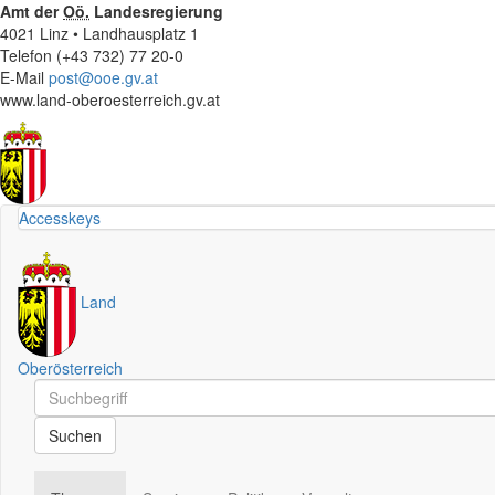
Amt der
Oö.
Landesregierung
4021 Linz • Landhausplatz 1
Telefon (+43 732) 77 20-0
E-Mail
post@ooe.gv.at
www.land-oberoesterreich.gv.at
Accesskeys
Land
Oberösterreich
Schnellsuche
Schnellsuche
Suchen