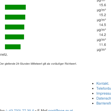
15.6
µg/m³
15.2
µg/m³
14.5
µg/m³
14.2
µg/m³
11.6
µg/m³
netz.
 gleitende 24-Stunden Mittelwert gilt als vorläufiger Richtwert.
Kontakt
.
Telefonb
Impress
Datensch
Barrierefr
efon
(+43 732) 77 20-0
• E-Mail
post@ooe.gv.at