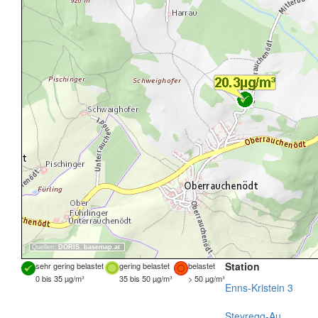
Quellen:
DORIS
,
basemap.at
Station
sehr gering belastet
gering belastet
belastet
0 bis 35 µg/m³
35 bis 50 µg/m³
> 50 µg/m³
Enns-Kristein 3
Steyregg-Au