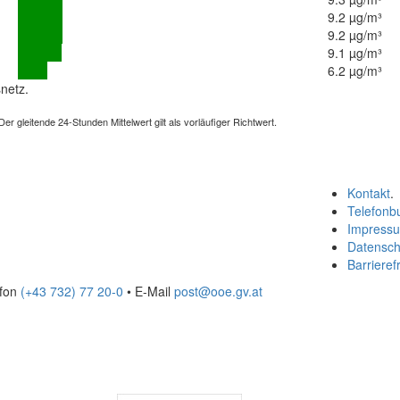
9.2 µg/m³
9.2 µg/m³
9.1 µg/m³
6.2 µg/m³
netz.
 gleitende 24-Stunden Mittelwert gilt als vorläufiger Richtwert.
Kontakt
.
Telefonb
Impress
Datensch
Barrierefr
efon
(+43 732) 77 20-0
• E-Mail
post@ooe.gv.at