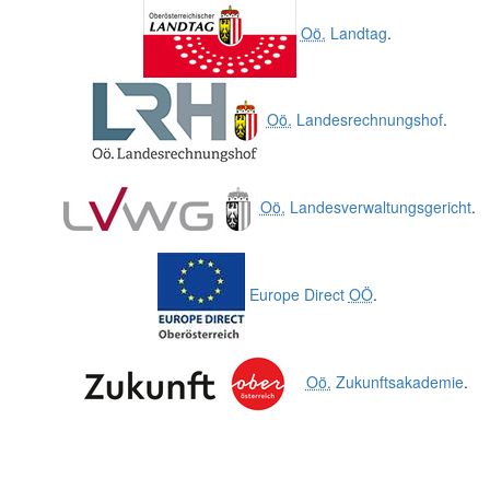
Oö.
Landtag
.
Oö.
Landesrechnungshof
.
Oö.
Landesverwaltungsgericht
.
Europe Direct
OÖ
.
Oö.
Zukunftsakademie
.