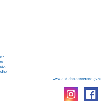
uch
.
um
.
utz
.
eiheit
.
www.land-oberoesterreich.gv.at
.
.