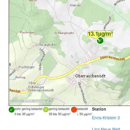
Quellen:
DORIS
,
basemap.at
Station
sehr gering belastet
gering belastet
belastet
0 bis 35 µg/m³
35 bis 50 µg/m³
> 50 µg/m³
Enns-Kristein 3
Linz-Neue Welt