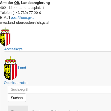
Amt der
Oö.
Landesregierung
4021 Linz • Landhausplatz 1
Telefon (+43 732) 77 20-0
E-Mail
post@ooe.gv.at
www.land-oberoesterreich.gv.at
Accesskeys
Land
Oberösterreich
Schnellsuche
Schnellsuche
Suchen