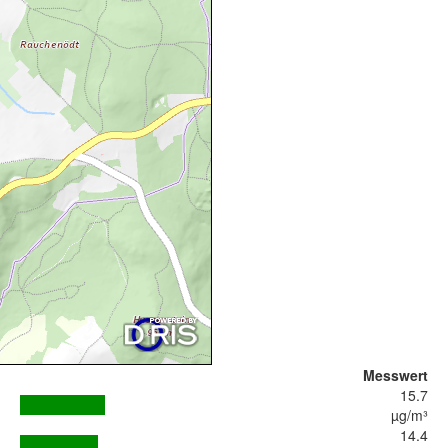
Messwert
15.7
µg/m³
14.4