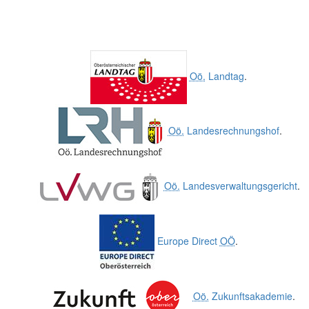
Oö.
Landtag
.
Oö.
Landesrechnungshof
.
Oö.
Landesverwaltungsgericht
.
Europe Direct
OÖ
.
Oö.
Zukunftsakademie
.