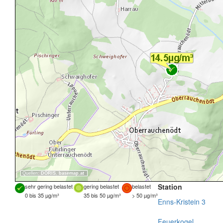
Quellen:
DORIS
,
basemap.at
Station
sehr gering belastet
gering belastet
belastet
0 bis 35 µg/m³
35 bis 50 µg/m³
> 50 µg/m³
Enns-Kristein 3
Feuerkogel