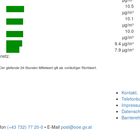
10.5
µg/m³
10.1
µg/m³
10.0
µg/m³
9.4 µg/m³
7.9 µg/m³
netz.
 gleitende 24-Stunden Mittelwert gilt als vorläufiger Richtwert.
Kontakt
.
Telefonb
Impress
Datensch
Barrierefr
efon
(+43 732) 77 20-0
• E-Mail
post@ooe.gv.at