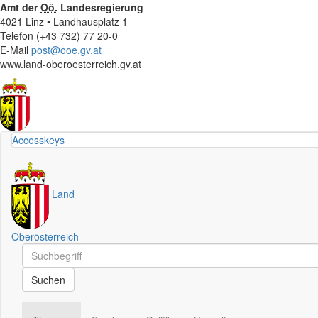
Amt der
Oö.
Landesregierung
4021 Linz • Landhausplatz 1
Telefon (+43 732) 77 20-0
E-Mail
post@ooe.gv.at
www.land-oberoesterreich.gv.at
Accesskeys
Land
Oberösterreich
Schnellsuche
Schnellsuche
Suchen