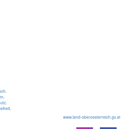
uch
.
um
.
utz
.
eiheit
.
www.land-oberoesterreich.gv.at