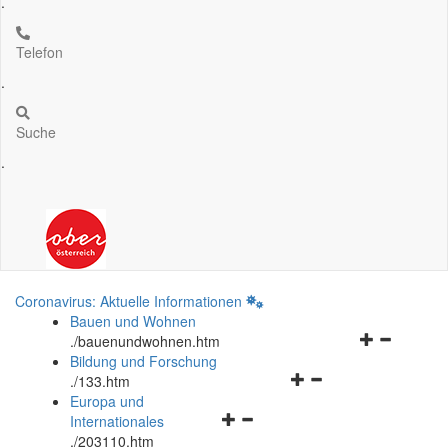
.
Telefon
.
Suche
.
Coronavirus: Aktuelle Informationen
Bauen und Wohnen
Navigationsm
.
/bauenundwohnen.htm
öffnen
Bildung und Forschung
Navigationsmenü
und
.
/133.htm
öffnen
schließen
Europa und
Navigationsmenü
und
Internationales
öffnen
schließen
.
/203110.htm