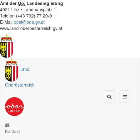
Amt der
Oö.
Landesregierung
4021 Linz • Landhausplatz 1
Telefon (+43 732) 77 20-0
E-Mail
post@ooe.gv.at
www.land-oberoesterreich.gv.at
Land
Oberösterreich
Kontakt