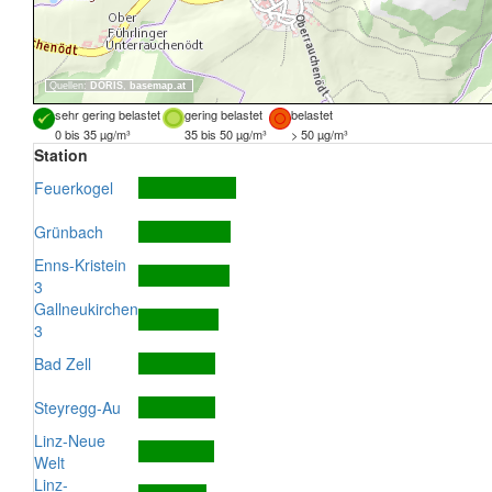
Quellen:
DORIS
,
basemap.at
sehr gering belastet
gering belastet
belastet
0 bis 35 µg/m³
35 bis 50 µg/m³
> 50 µg/m³
Station
Feuerkogel
Grünbach
Enns-Kristein
3
Gallneukirchen
3
Bad Zell
Steyregg-Au
Linz-Neue
Welt
Linz-