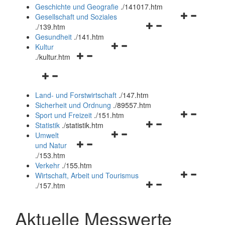
und
Geschichte und Geografie
.
/141017.htm
schließen
Navigationsm
Gesellschaft und Soziales
Navigationsmenü
öffnen
.
/139.htm
öffnen
und
Gesundheit
.
/141.htm
Navigationsmenü
und
schließen
Kultur
Navigationsmenü
öffnen
schließen
.
/kultur.htm
öffnen
und
Navigationsmenü
und
schließen
öffnen
schließen
Land- und Forstwirtschaft
.
/147.htm
und
Sicherheit und Ordnung
.
/89557.htm
schließen
Navigationsm
Sport und Freizeit
.
/151.htm
Navigationsmenü
öffnen
Statistik
.
/statistik.htm
Navigationsmenü
öffnen
und
Umwelt
Navigationsmenü
öffnen
und
schließen
und Natur
öffnen
und
schließen
.
/153.htm
und
schließen
Verkehr
.
/155.htm
schließen
Navigationsm
Wirtschaft, Arbeit und Tourismus
Navigationsmenü
öffnen
.
/157.htm
öffnen
und
und
schließen
Aktuelle Messwerte
schließen