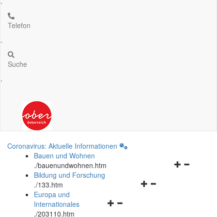
.
Telefon
.
Suche
.
Coronavirus: Aktuelle Informationen
Bauen und Wohnen
Navigationsm
.
/bauenundwohnen.htm
öffnen
Bildung und Forschung
Navigationsmenü
und
.
/133.htm
öffnen
schließen
Europa und
Navigationsmenü
und
Internationales
öffnen
schließen
.
/203110.htm