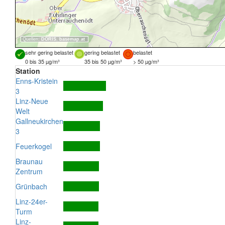
Quellen:
DORIS
,
basemap.at
sehr gering belastet
gering belastet
belastet
0 bis 35 µg/m³
35 bis 50 µg/m³
> 50 µg/m³
Station
Enns-Kristein
3
Linz-Neue
Welt
Gallneukirchen
3
Feuerkogel
Braunau
Zentrum
Grünbach
Linz-24er-
Turm
Linz-