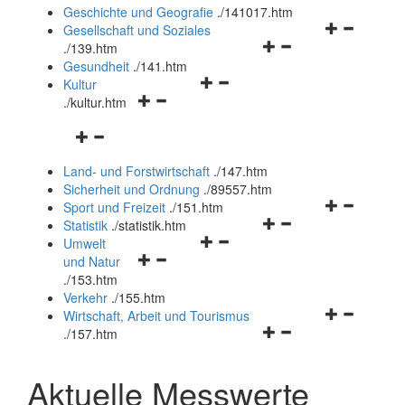
und
Geschichte und Geografie
.
/141017.htm
schließen
Navigationsm
Gesellschaft und Soziales
Navigationsmenü
öffnen
.
/139.htm
öffnen
und
Gesundheit
.
/141.htm
Navigationsmenü
und
schließen
Kultur
Navigationsmenü
öffnen
schließen
.
/kultur.htm
öffnen
und
Navigationsmenü
und
schließen
öffnen
schließen
Land- und Forstwirtschaft
.
/147.htm
und
Sicherheit und Ordnung
.
/89557.htm
schließen
Navigationsm
Sport und Freizeit
.
/151.htm
Navigationsmenü
öffnen
Statistik
.
/statistik.htm
Navigationsmenü
öffnen
und
Umwelt
Navigationsmenü
öffnen
und
schließen
und Natur
öffnen
und
schließen
.
/153.htm
und
schließen
Verkehr
.
/155.htm
schließen
Navigationsm
Wirtschaft, Arbeit und Tourismus
Navigationsmenü
öffnen
.
/157.htm
öffnen
und
und
schließen
Aktuelle Messwerte
schließen