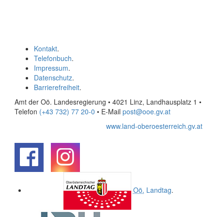
Kontakt
.
Telefonbuch
.
Impressum
.
Datenschutz
.
Barrierefreiheit
.
Amt der Oö. Landesregierung • 4021 Linz, Landhausplatz 1
•
Telefon
(+43 732) 77 20-0
• E-Mail
post@ooe.gv.at
www.land-oberoesterreich.gv.at
.
.
Oö.
Landtag
.