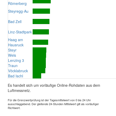
Römerberg
Steyregg-Au
Bad Zell
Linz-Stadtpark
Haag am
Hausruck
Steyr
Wels
Lenzing 3
Traun
Vöcklabruck
Bad Ischl
Es handelt sich um vorläufige Online-Rohdaten aus dem
Luftmessnetz.
Für die Grenzwertprüfung ist der Tagesmittelwert von 0 bis 24 Uhr
ausschlaggebend. Der gleitende 24-Stunden Mittelwert gilt als vorläufiger
Richtwert.