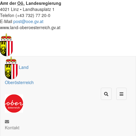
Amt der
Oö.
Landesregierung
4021 Linz • Landhausplatz 1
Telefon (+43 732) 77 20-0
E-Mail
post@ooe.gv.at
www.land-oberoesterreich.gv.at
Land
Oberösterreich
Kontakt